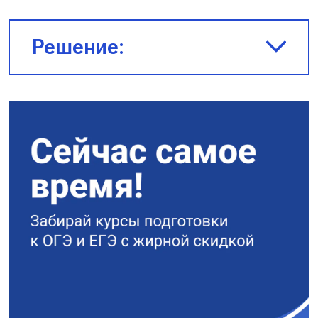
Решение:
Общее сопротивление равно:
$\frac{1}{\downarrow
R_{\text{общ}}} = \frac{1}
{R_{\text{p}}} + \frac{1}{R
\downarrow}$, при уменьшении
$R$ уменьшается
$R_{\text{общ}}$
По закону Ома для полной цепи
сила тока увеличивается: