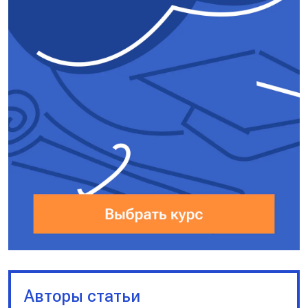
$\uparrow I = \frac{\varepsilon}
{\downarrow R_{\text{общ}} + r}$
Так как соединение
параллельное, $U_{\text{p}} =
U_{R} = U_{\text{ист}} − const$
(по условию).
Ответ:
13.
Авторы статьи