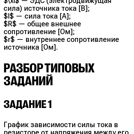
$\xi$ — ЭДС (электродвижущая
сила) источника тока [В];
$I$ — сила тока [A];
$R$ — общее внешнее
сопротивление [Ом];
$r$ — внутреннее сопротивление
источника [Ом].
РАЗБОР ТИПОВЫХ
ЗАДАНИЙ
ЗАДАНИЕ 1
График зависимости силы тока в
резисторе от напряжения между его