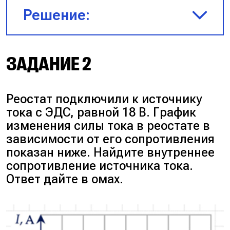
Решение:
Возьмём произвольную точку
ЗАДАНИЕ 2
на графике и запишем закон
Ома для участка цепи:
Реостат подключили к источнику
тока с ЭДС, равной 18 В. График
$I = \frac{U}{R} \Rightarrow R =
изменения силы тока в реостате в
\frac{U}{I} = \frac{6}{10^{−3}} =
зависимости от его сопротивления
6000 \text{ Ом} = 6 \text{ кОм.}$
показан ниже. Найдите внутреннее
сопротивление источника тока.
Ответ:
6 кОм.
Ответ дайте в омах.