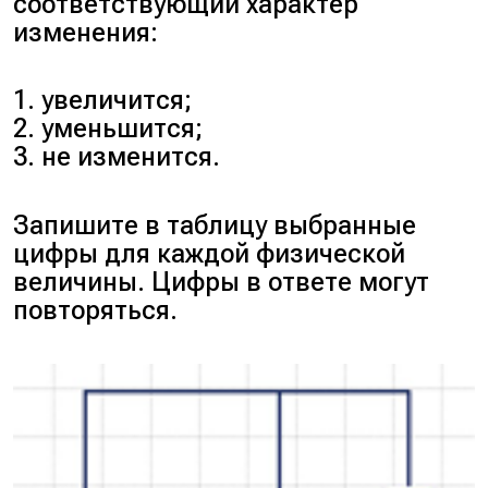
соответствующий характер
Запишем закон Ома для полной це
изменения:
$I = \frac{\varepsilon}{R_{\text{общ}} +
1. увеличится;
{14R + r} = \frac{24}{14 \cdot 5 + 5} = 0
2. уменьшится;
3. не изменится.
Ответ:
0,32 А.
Запишите в таблицу выбранные
цифры для каждой физической
величины. Цифры в ответе могут
повторяться.