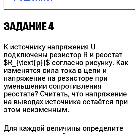
ЗАДАНИЕ 4
К источнику напряжения U
подключены резистор R и реостат
$R_{\text{p}}$ согласно рисунку. Как
изменятся сила тока в цепи и
напряжение на резисторе при
уменьшении сопротивления
реостата? Считать, что напряжение
на выводах источника остаётся при
этом неизменным.
Так как резисторы соединены посл
$R_{\text{общ}} = R + 3R + 4R + 6R = 
Для каждой величины определите