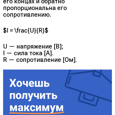
его концах и обратно
пропорциональна его
сопротивлению.
$I = \frac{U}{R}$
U — напряжение [В];
I — сила тока [А].
R — сопротивление [Ом].