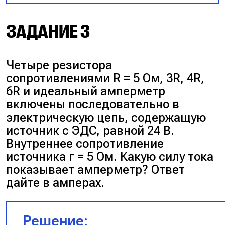
Запишем закон Ома для полной
ЗАДАНИЕ 3
цепи и выберем произвольную
точку на графике:
Четыре резистора
сопротивлениями R = 5 Ом, 3R, 4R,
$I = \frac{\varepsilon}{R+r}$
6R и идеальный амперметр
включены последовательно в
$6 = \frac{18}{2+r} \Rightarrow 2+r
электрическую цепь, содержащую
= \frac{18}{6}$
источник с ЭДС, равной 24 В.
Внутреннее сопротивление
источника г = 5 Ом. Какую силу тока
$2+r = 3$
показывает амперметр? Ответ
дайте в амперах.
$r = 1 \text{ Ом.}$
Решение:
Ответ:
1 Ом.