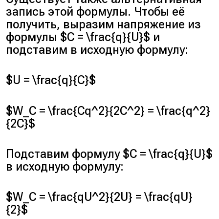
запись этой формулы. Чтобы её
получить, выразим напряжение из
формулы $C = \frac{q}{U}$ и
подставим в исходную формулу:
$U = \frac{q}{C}$
$W_C = \frac{Cq^2}{2C^2} = \frac{q^2}
{2C}$
Подставим формулу $C = \frac{q}{U}$
в исходную формулу:
$W_C = \frac{qU^2}{2U} = \frac{qU}
{2}$