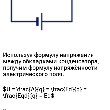
Используя формулу напряжения
между обкладками конденсатора,
получим формулу напряжённости
электрического поля.
$U = \frac{A}{q} = \frac{Fd}{q} =
\frac{Eqd}{q} = Ed$