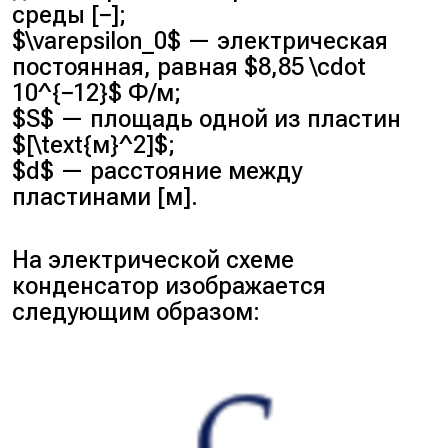
среды [−];
$\varepsilon_0$ — электрическая
постоянная, равная $8,85 \cdot
10^{−12}$ Ф/м;
$S$ — площадь одной из пластин
$[\text{м}^2]$;
$d$ — расстояние между
пластинами [м].
На электрической схеме
конденсатор изображается
следующим образом: