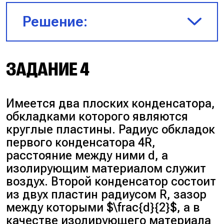
Решение:
$W = \frac{CU^2}{2}$
ЗАДАНИЕ 4
$\frac{W_2}{W_1} =
Имеется два плоских конденсатора,
\frac{\frac{3C(2U)^2}{2}}
обкладками которого являются
{\frac{2CU^2}{2}} = \frac{3 \cdot
круглые пластины. Радиус обкладок
4U^2}{2U^2} = 6$
первого конденсатора 4R,
расстояние между ними d, а
Ответ:
6.
изолирующим материалом служит
воздух. Второй конденсатор состоит
из двух пластин радиусом R, зазор
между которыми $\frac{d}{2}$, а в
качестве изолирующего материала