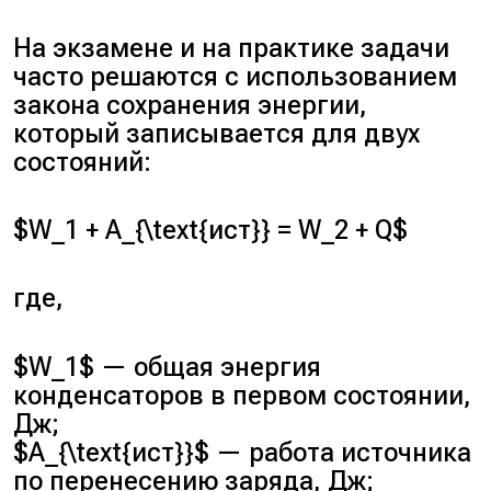
На экзамене и на практике задачи
часто решаются с использованием
закона сохранения энергии,
который записывается для двух
состояний:
$W_1 + A_{\text{ист}} = W_2 + Q$
где,
$W_1$ — общая энергия
конденсаторов в первом состоянии,
Дж;
$A_{\text{ист}}$ — работа источника
по перенесению заряда, Дж;