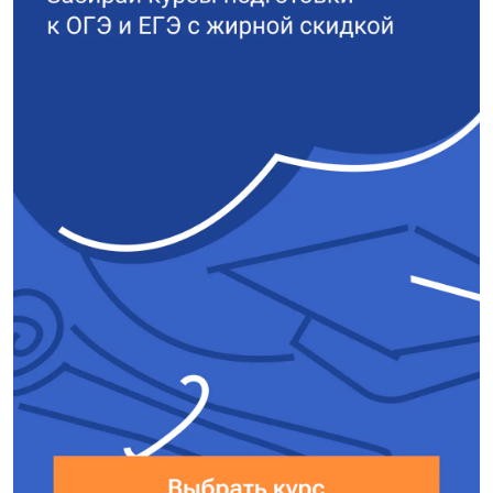
\frac{q}{Cd} = \frac{60 \cdot
10^{−6}}{75 \cdot 10^{−6} \cdot 5
\cdot 10^{−3}} = 160
\frac{\text{В}}{\text{м}}.$
Ответ:
$160 \frac{\text{В}}
{\text{м}}$.