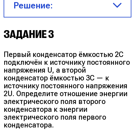
S_1}{d_1} =
Решение:
\frac{\varepsilon\varepsilon_0 S_2}
{4d_2}$
$U_2 = 4U_1$
ЗАДАНИЕ 3
$\frac{S_2}{S_1} = \frac{4d_2}
{d_1} = \frac{4 \cdot 1}{1,25} = 0,8
\cdot 4 = 3,2.$
$\uparrow_{\text{в }16} W =
Первый конденсатор ёмкостью 2С
\frac{CU^2 \uparrow_{\text{в
подключён к источнику постоянного
}16}}{2}$, если $U$
Ответ:
3,2.
напряжения U, а второй
увеличивается в 4 раза, то
конденсатор ёмкостью 3С — к
$U^2$ увеличивается в 16 раз,
источнику постоянного напряжения
значит энергия тоже
2U. Определите отношение энергии
увеличивается в 16 раз.
электрического поля второго
конденсатора к энергии
Ответ:
16.
электрического поля первого
конденсатора.