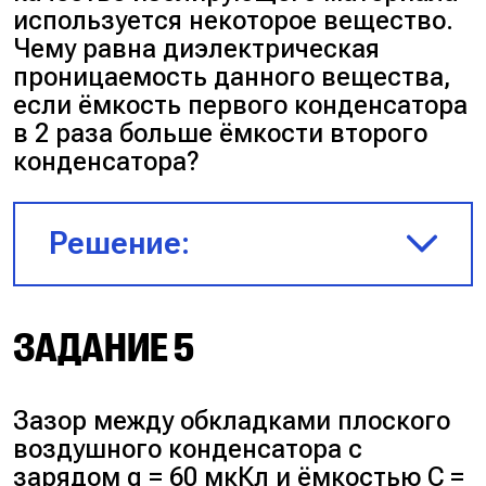
используется некоторое вещество.
Чему равна диэлектрическая
проницаемость данного вещества,
если ёмкость первого конденсатора
в 2 раза больше ёмкости второго
конденсатора?
Решение:
$S_1 = \pi(4R)^2 = 16\pi R^2; d_1
ЗАДАНИЕ 5
= d; \varepsilon_1 = 1$
Зазор между обкладками плоского
$S_2 = \pi R^2; d_2 = \frac{d}{2};
воздушного конденсатора с
\varepsilon_2 − ?$
зарядом q = 60 мкКл и ёмкостью C =