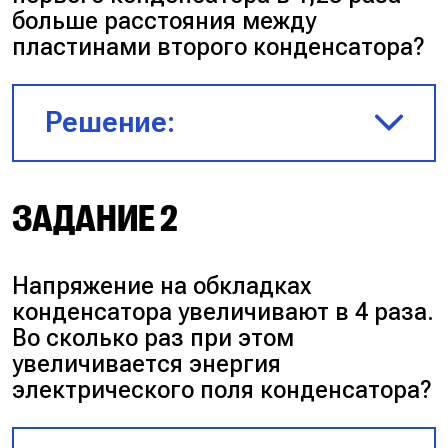
больше расстояния между
пластинами второго конденсатора?
Решение:
$C_1 = \frac{C_2}{4}$
ЗАДАНИЕ 2
$d_1 = 1,25d_2$
Напряжение на обкладках
конденсатора увеличивают в 4 раза.
$C = \frac{\varepsilon\varepsilon_0
Во сколько раз при этом
S}{d}$
увеличивается энергия
электрического поля конденсатора?
$\frac{\varepsilon\varepsilon_0