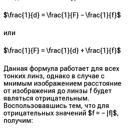
$\frac{1}{d} = \frac{1}{F} − \frac{1}{f}$
или
$\frac{1}{F} = \frac{1}{d} + \frac{1}{f}$
Данная формула работает для всех
тонких линз, однако в случае с
мнимым изображением расстояние
от изображения до линзы f будет
являться отрицательным.
Воспользовавшись тем, что для
отрицательных значений $f = − |f|$,
получим: