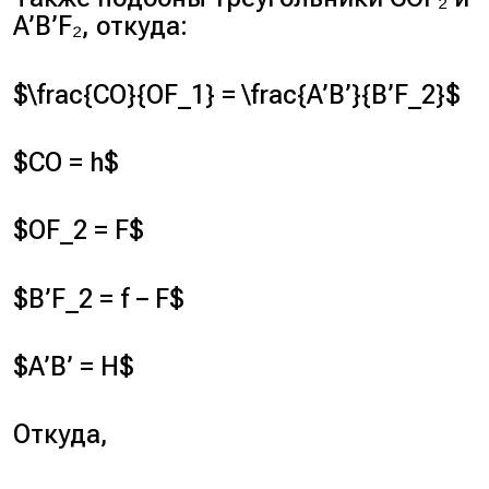
A’B’F₂, откуда:
$\frac{CO}{OF_1} = \frac{A’B’}{B’F_2}$
$CO = h$
$OF_2 = F$
$B’F_2 = f − F$
$A’B’ = H$
Откуда,