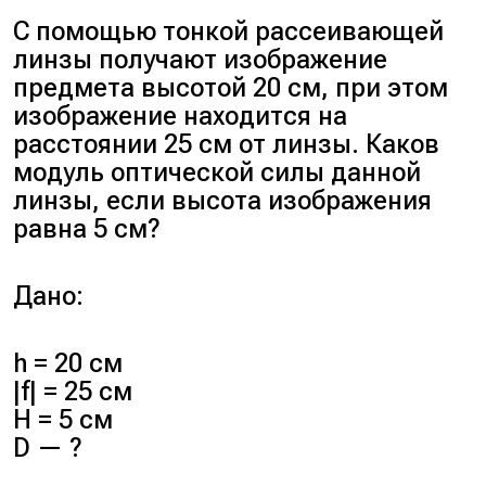
С помощью тонкой рассеивающей
$\frac{1}{F} = \frac{1}{d} + \frac{1}
линзы получают изображение
{f}$
предмета высотой 20 см, при этом
изображение находится на
$\frac{1}{F} = \frac{1}{5F} +
расстоянии 25 см от линзы. Каков
\frac{1}{f} \Rightarrow \frac{1}{f}
модуль оптической силы данной
= \frac{1}{F} − \frac{1}{5F} =
линзы, если высота изображения
\frac{4}{5F} \Rightarrow f =
равна 5 см?
\frac{5}{4}F$
Дано:
По формуле оптической силы
линзы, $D = \frac{1}{F}
h = 20 см
\Rightarrow F = \frac{1}{D} =
|f| = 25 см
\frac{1}{2} = 0,5 \text{ м}$
H = 5 см
D — ?
$f = \frac{5}{4}F = \frac{5}{4}