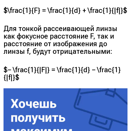
$\frac{1}{F} = \frac{1}{d} + \frac{1}{|f|}$
Для тонкой рассеивающей линзы
как фокусное расстояние F, так и
расстояние от изображения до
линзы f, будут отрицательными:
$− \frac{1}{|F|} = \frac{1}{d} − \frac{1}
{|f|}$