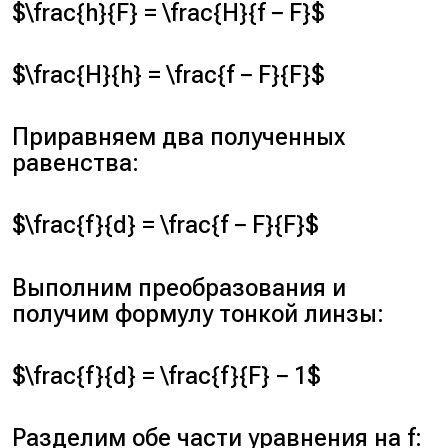
$\frac{h}{F} = \frac{H}{f − F}$
$\frac{H}{h} = \frac{f − F}{F}$
Приравняем два полученных
равенства:
$\frac{f}{d} = \frac{f − F}{F}$
Выполним преобразования и
получим формулу тонкой линзы:
$\frac{f}{d} = \frac{f}{F} − 1$
Разделим обе части уравнения на
f
: