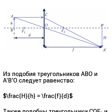
Из подобия треугольников ABO и
A’B’O следует равенство:
$\frac{H}{h} = \frac{f}{d}$
Также подобны треугольники COF₂ и