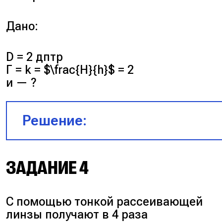
\frac{1}{|f|}$
Дано:
Оптическая сила линзы
находится по формуле:
D = 2 дптр
Г = k = $\frac{H}{h}$ = 2
и — ?
$|D| = \frac{1}{|F|}$
$|D| = \frac{1}{|F|} = \frac{1}{|f|} −
Решение:
\frac{1}{d} = \frac{1}{0,25} −
\frac{1}{1} = 3 \text{ дптр.}$
Изображение предмета увеличенно
ЗАДАНИЕ 4
Ответ:
3 дптр.
предмет находится между фокусом
фокусом.
С помощью тонкой рассеивающей
линзы получают в 4 раза
Сделаем рисунок: