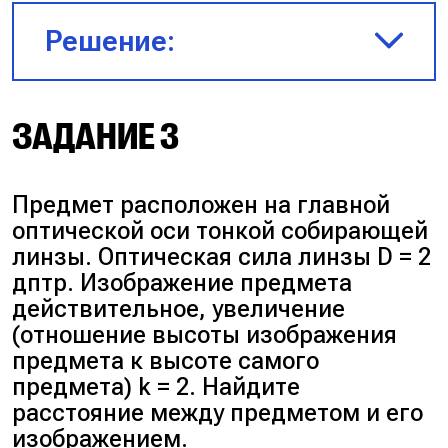
\cdot 0,5 = 0,625 \text{ м.}$
Решение:
Ответ:
62,5 см.
$F < 0, f < 0$, так как линза
ЗАДАНИЕ 3
рассеивающая
Предмет расположен на главной
$\Gamma = \frac{H}{h} = \frac{|f|}
оптической оси тонкой собирающей
{d} \Rightarrow d = |f|\frac{h}{H} =
линзы. Оптическая сила линзы D = 2
25 \cdot \frac{20}{5} = 100 \text{
дптр. Изображение предмета
см} = 1 \text{ м}$
действительное, увеличение
(отношение высоты изображения
Запишем формулу тонкой
предмета к высоте самого
линзы:
предмета) k = 2. Найдите
расстояние между предметом и его
изображением.
$− \frac{1}{|F|} = \frac{1}{d} −