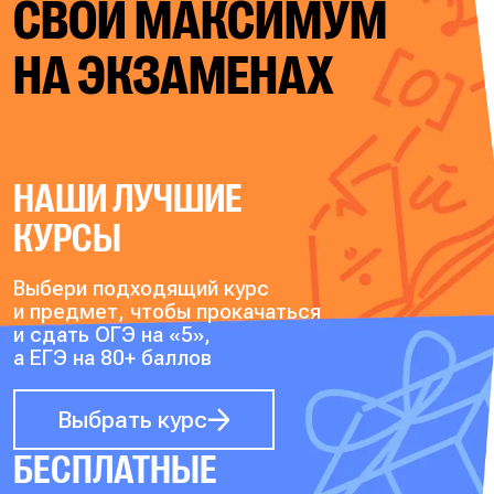
СВОЙ
МАКСИМУМ
НА ЭКЗАМЕНАХ
НАШИ ЛУЧШИЕ
КУРСЫ
Выбери подходящий курс
и предмет, чтобы прокачаться
и сдать ОГЭ на «5»,
а ЕГЭ на 80+ баллов
Выбрать курс
БЕСПЛАТНЫЕ