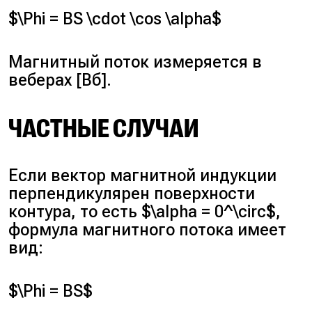
$\Phi = BS \cdot \cos \alpha$
Магнитный поток измеряется в
веберах [Вб].
ЧАСТНЫЕ СЛУЧАИ
Если вектор магнитной индукции
перпендикулярен поверхности
контура, то есть $\alpha = 0^\circ$,
формула магнитного потока имеет
вид:
$\Phi = BS$