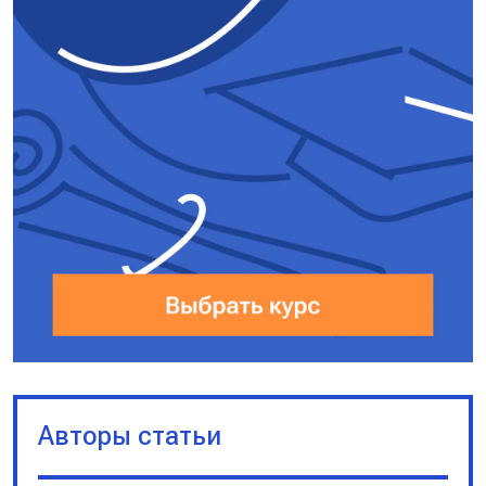
м}^2 = \frac{10^4}{200} \text{
см}^2 = 50 \text{ см}^2$
Ответ:
$50 \text{ см}^2$.
Авторы статьи