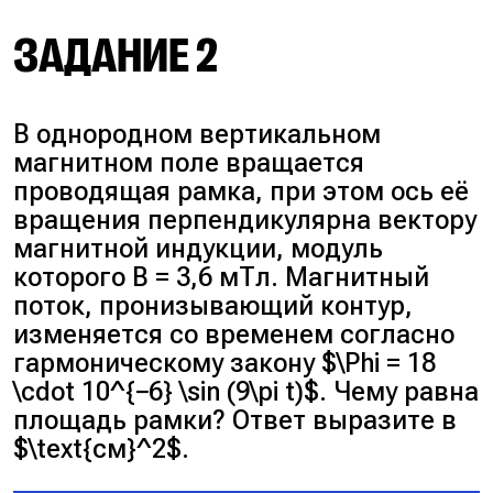
ЗАДАНИЕ 2
В однородном вертикальном
магнитном поле вращается
проводящая рамка, при этом ось её
вращения перпендикулярна вектору
магнитной индукции, модуль
которого B = 3,6 мТл. Магнитный
поток, пронизывающий контур,
изменяется со временем согласно
гармоническому закону $\Phi = 18
\cdot 10^{−6} \sin (9\pi t)$. Чему равна
площадь рамки? Ответ выразите в
$\text{см}^2$.
$\Phi = BS \cos \alpha = 4 \cdot 300 \c