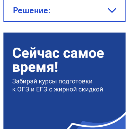
10^{−4} \cdot \cos 60 = 0,06 \text{ Вб
Решение:
Ответ:
0,06 Вб.
$\Phi = BS \cos(\omega t); \sin(9\pi
t) = \cos(\frac{3\pi}{2} + 9\pi t)$
$\Phi = 18 \cdot 10^{−6} \sin (9\pi
t)$, где $18 \cdot 10^{−6} =
\Phi_{max} = BS \cos 0 = BS$
$BS = 18 \cdot 10^{−6}$
$S = \frac{18 \cdot 10^{−6}}{B} =
\frac{18 \cdot 10^{−6}}{3,6 \cdot
10^{−3}} = \frac{1}{200} \text{