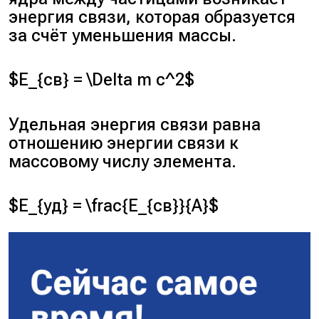
энергия связи, которая образуется
за счёт уменьшения массы.
$E_{св} = \Delta m c^2$
Удельная энергия связи равна
отношению энергии связи к
массовому числу элемента.
$E_{уд} = \frac{E_{св}}{A}$