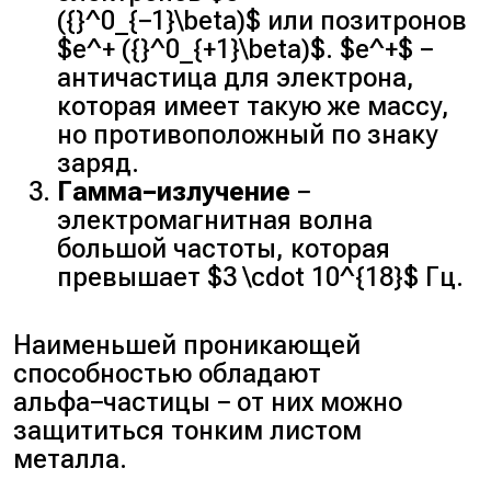
({}^0_{−1}\beta)$ или позитронов
$e^+ ({}^0_{+1}\beta)$. $e^+$ −
античастица для электрона,
которая имеет такую же массу,
но противоположный по знаку
заряд.
Гамма−излучение
−
электромагнитная волна
большой частоты, которая
превышает $3 \cdot 10^{18}$ Гц.
Наименьшей проникающей
способностью обладают
альфа−частицы − от них можно
защититься тонким листом
металла.