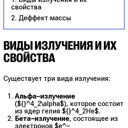
свойства
Деффект массы
ВИДЫ ИЗЛУЧЕНИЯ И ИХ
СВОЙСТВА
Существует три вида излучения:
Альфа−излучение
(${}^4_2\alpha$), которое состоит
из ядер гелия ${}^4_2He$.
Бета−излучение
, состоящее из
электронов $e^−