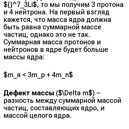
${}^7_3Li$, то мы получим 3 протона
и 4 нейтрона. На первый взгляд
кажется, что масса ядра должна
быть равна суммарной массе
частиц, однако это не так.
Суммарная масса протонов и
нейтронов в ядре будет больше
массы ядра:
$m_я < 3m_p + 4m_n$
Дефект массы
($\Delta m$) −
разность между суммарной массой
частиц, составляющих ядро, и
массой целого ядра.