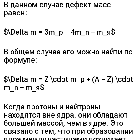
В данном случае дефект масс
равен:
$\Delta m = 3m_p + 4m_n − m_я$
В общем случае его можно найти по
формуле:
$\Delta m = Z \cdot m_p + (A − Z) \cdot
m_n − m_я$
Когда протоны и нейтроны
находятся вне ядра, они обладают
большей массой, чем в ядре. Это
связано с тем, что при образовании
ядра между частицами возникает