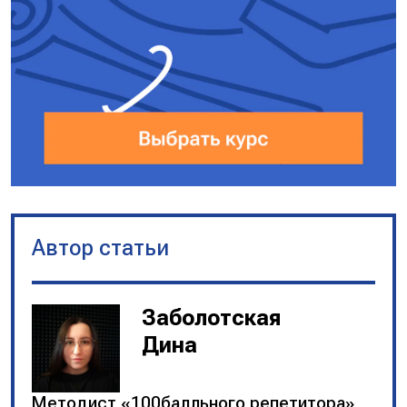
а) способствует
эффективному
распределению ресурсов;
б) стимулирует научно-
технический прогресс;
в) способствует
расширению ассортимента
товаров и услуг;
г) отсутствие дефицита.
Несовершенства рынка:
Автор статьи
а) не учитывает внешние
эффекты;
б) порождает тенденцию
Заболотская
монополизации;
в) в недостаточной мере
Дина
стимулирует производство
общественных благ.
Методист «100балльного репетитора»