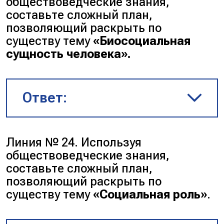
обществоведческие знания,
составьте сложный план,
позволяющий раскрыть по
существу тему
«Биосоциальная
сущность человека».
Ответ:
Человек как результат
Линия № 24. Используя
биологической и
обществоведческие знания,
социокультурной эволюции.
составьте сложный план,
Проявление биологической
позволяющий раскрыть по
природы человека:
существу тему
«Социальная роль»
.
а) функционирование
внутренних органов и