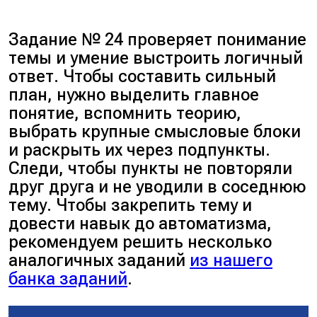
системы (условия
значимости:
орудий труда;
функционирования рынка):
а) основные (базовые) роли;
д) мировоззрение.
а) многообразие форм
Задание № 24 проверяет понимание
б) ситуационные роли.
Виды потребностей
собственности;
темы и умение выстроить логичный
Базовые социальные роли
человека:
б) свободное
ответ. Чтобы составить сильный
человека:
а) биологические (в пище,
ценообразование;
план, нужно выделить главное
а) роль потребителя;
воздухе, воде, жилище,
в) конкуренция
понятие, вспомнить теорию,
б) роль гражданина;
одежде, сне, отдыхе);
производителей;
выбрать крупные смысловые блоки
в) роль члена семьи.
б) социальные (в труде,
г) самостоятельность
и раскрыть их через подпункты.
Основные виды ролевых
общении, признании,
товаропроизводителя.
Следи, чтобы пункты не повторяли
конфликтов:
успехе);
Элементы рыночного
друг друга и не уводили в соседнюю
а) внутриролевые;
в) идеальные (в познании, в
механизма:
тему. Чтобы закрепить тему и
б) межролевые;
творчестве,
а) спрос;
довести навык до автоматизма,
в) личностно-ролевые.
самосовершенствовании,
б) предложение;
рекомендуем решить несколько
красоте).
в) конкуренция;
аналогичных заданий
из нашего
Единство биологического и
г) равновесная цена.
банка заданий
.
социального в человеке:
Виды рынков:
а) влияние биологического
а) по интенсивности