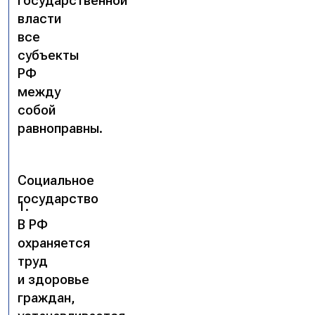
государственной
власти
все
субъекты
РФ
между
собой
равноправны.
Социальное
государство
1.
В РФ
охраняется
труд
и здоровье
граждан,