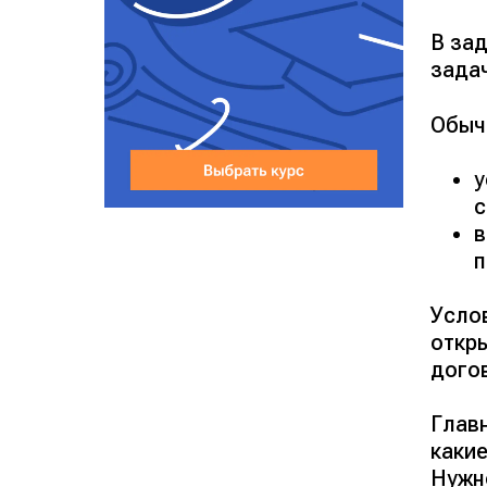
В за
зада
Обыч
у
с
в
п
Усло
откр
догов
Глав
какие
Нужно