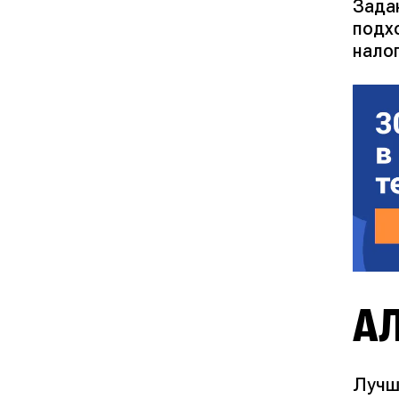
Зада
подх
нало
А
Лучш