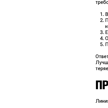
требо
В
П
н
Е
О
П
Отве
Лучш
теряе
П
Лини