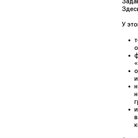
Зада
Здесь
У эт
т
о
ф
«
о
и
н
н
г
и
в
к