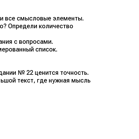
ли все смысловые элементы.
но? Определи количество
ания с вопросами.
мерованный список.
дании № 22 ценится точность.
льшой текст, где нужная мысль