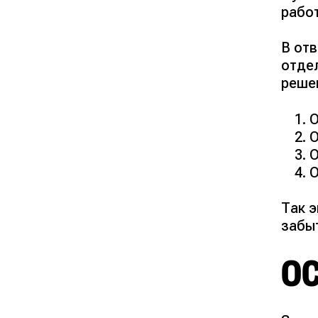
рабо
В от
отде
реше
О
О
О
О
Так 
забыт
О