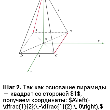
Шаг 2.
Так как основание пирамиды
— квадрат со стороной $1$,
получаем координаты: $A\left(-
\dfrac{1}{2};\,-\dfrac{1}{2};\, 0\right),$