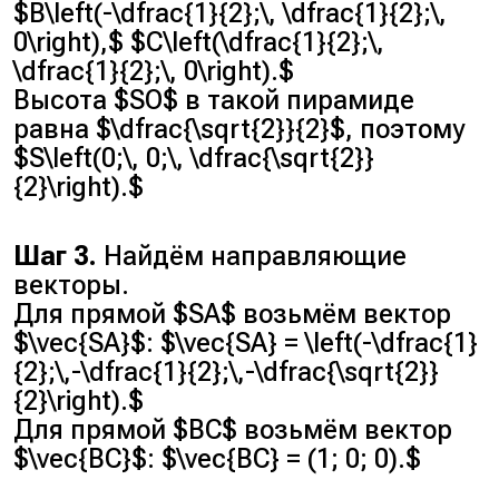
$B\left(-\dfrac{1}{2};\, \dfrac{1}{2};\,
0\right),$ $C\left(\dfrac{1}{2};\,
\dfrac{1}{2};\, 0\right).$
Высота $SO$ в такой пирамиде
равна $\dfrac{\sqrt{2}}{2}$, поэтому
$S\left(0;\, 0;\, \dfrac{\sqrt{2}}
{2}\right).$
Шаг 3.
Найдём направляющие
векторы.
Для прямой $SA$ возьмём вектор
$\vec{SA}$: $\vec{SA} = \left(-\dfrac{1}
{2};\,-\dfrac{1}{2};\,-\dfrac{\sqrt{2}}
{2}\right).$
Для прямой $BC$ возьмём вектор
$\vec{BC}$: $\vec{BC} = (1; 0; 0).$