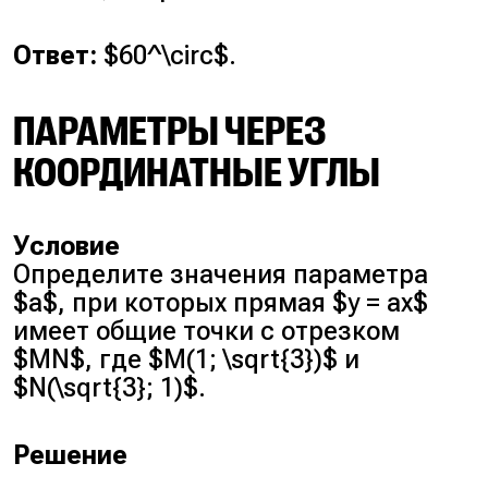
Ответ:
$60^\circ$.
ПАРАМЕТРЫ ЧЕРЕЗ
КООРДИНАТНЫЕ УГЛЫ
Условие
Определите значения параметра
$a$, при которых прямая $y = ax$
имеет общие точки с отрезком
$MN$, где $M(1; \sqrt{3})$ и
$N(\sqrt{3}; 1)$.
Решение