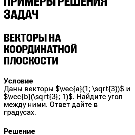
ПРИМЕРЫ РЕШЕНИЯ
ЗАДАЧ
ВЕКТОРЫ НА
КООРДИНАТНОЙ
ПЛОСКОСТИ
Условие
Даны векторы $\vec{a}(1; \sqrt{3})$ и
$\vec{b}(\sqrt{3}; 1)$. Найдите угол
между ними. Ответ дайте в
градусах.
Решение