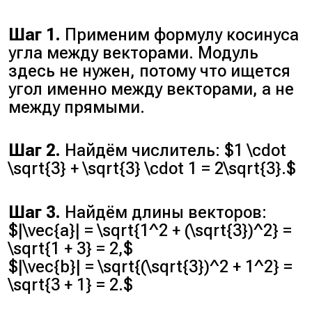
Шаг 1.
Применим формулу косинуса
угла между векторами. Модуль
здесь не нужен, потому что ищется
угол именно между векторами, а не
между прямыми.
Шаг 2.
Найдём числитель: $1 \cdot
\sqrt{3} + \sqrt{3} \cdot 1 = 2\sqrt{3}.$
Шаг 3.
Найдём длины векторов:
$|\vec{a}| = \sqrt{1^2 + (\sqrt{3})^2} =
\sqrt{1 + 3} = 2,$
$|\vec{b}| = \sqrt{(\sqrt{3})^2 + 1^2} =
\sqrt{3 + 1} = 2.$