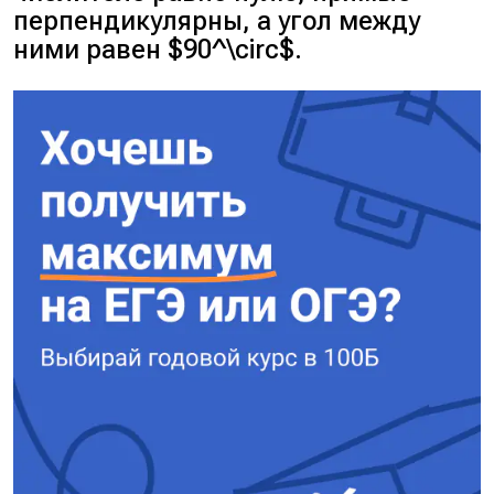
перпендикулярны, а угол между
ними равен $90^\circ$.