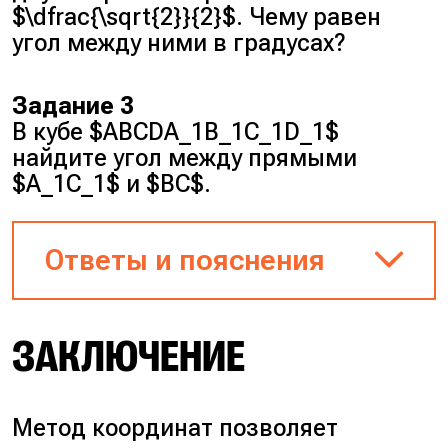
$\dfrac{\sqrt{2}}{2}$. Чему равен
угол между ними в градусах?
Задание 3
В кубе $ABCDA_1B_1C_1D_1$
найдите угол между прямыми
$A_1C_1$ и $BC$.
Ответы и пояснения
Задание 1
ЗАКЛЮЧЕНИЕ
$2 \cdot 0 + (-3) \cdot 5 + 4 \cdot 1
= 0-15+4=-11.$
Метод координат позволяет
Ответ:
$-11$.