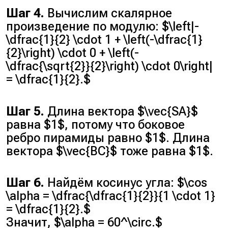
Шаг 4.
Вычислим скалярное
произведение по модулю: $\left|-
\dfrac{1}{2} \cdot 1 + \left(-\dfrac{1}
{2}\right) \cdot 0 + \left(-
\dfrac{\sqrt{2}}{2}\right) \cdot 0\right|
= \dfrac{1}{2}.$
Шаг 5.
Длина вектора $\vec{SA}$
равна $1$, потому что боковое
ребро пирамиды равно $1$. Длина
вектора $\vec{BC}$ тоже равна $1$.
Шаг 6.
Найдём косинус угла: $\cos
\alpha = \dfrac{\dfrac{1}{2}}{1 \cdot 1}
= \dfrac{1}{2}.$
Значит, $\alpha = 60^\circ.$