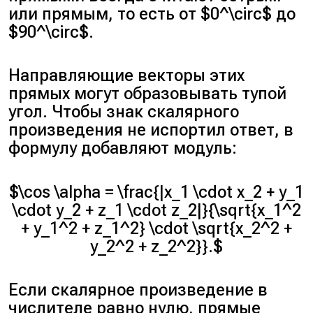
или прямым, то есть от $0^\circ$ до
$90^\circ$.
Направляющие векторы этих
прямых могут образовывать тупой
угол. Чтобы знак скалярного
произведения не испортил ответ, в
формулу добавляют модуль:
$\cos \alpha = \frac{|x_1 \cdot x_2 + y_1
\cdot y_2 + z_1 \cdot z_2|}{\sqrt{x_1^2
+ y_1^2 + z_1^2} \cdot \sqrt{x_2^2 +
y_2^2 + z_2^2}}.$
Если скалярное произведение в
числителе равно нулю, прямые