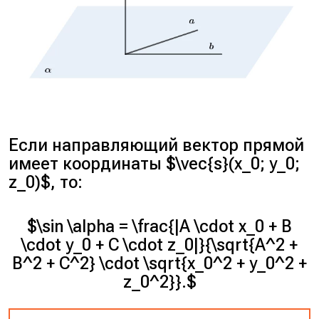
Если направляющий вектор прямой
имеет координаты $\vec{s}(x_0; y_0;
z_0)$, то:
$\sin \alpha = \frac{|A \cdot x_0 + B
\cdot y_0 + C \cdot z_0|}{\sqrt{A^2 +
B^2 + C^2} \cdot \sqrt{x_0^2 + y_0^2 +
z_0^2}}.$