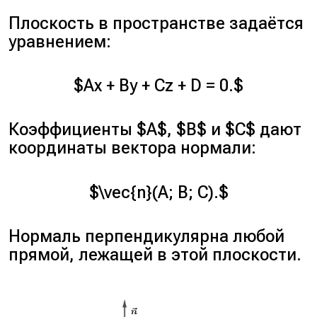
Плоскость в пространстве задаётся
уравнением:
$Ax + By + Cz + D = 0.$
Коэффициенты $A$, $B$ и $C$ дают
координаты вектора нормали:
$\vec{n}(A; B; C).$
Нормаль перпендикулярна любой
прямой, лежащей в этой плоскости.