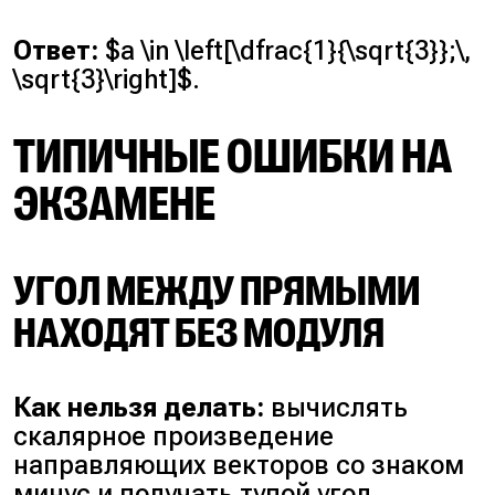
Ответ:
$a \in \left[\dfrac{1}{\sqrt{3}};\,
\sqrt{3}\right]$.
ТИПИЧНЫЕ ОШИБКИ НА
ЭКЗАМЕНЕ
УГОЛ МЕЖДУ ПРЯМЫМИ
НАХОДЯТ БЕЗ МОДУЛЯ
Как нельзя делать:
вычислять
скалярное произведение
направляющих векторов со знаком
минус и получать тупой угол.