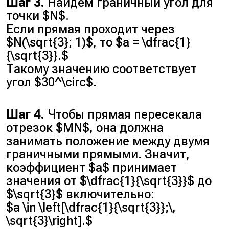
Шаг 3.
Найдём граничный угол для
точки $N$.
Если прямая проходит через
$N(\sqrt{3}; 1)$, то $a = \dfrac{1}
{\sqrt{3}}.$
Такому значению соответствует
угол $30^\circ$.
Шаг 4.
Чтобы прямая пересекала
отрезок $MN$, она должна
занимать положение между двумя
граничными прямыми. Значит,
коэффициент $a$ принимает
значения от $\dfrac{1}{\sqrt{3}}$ до
$\sqrt{3}$ включительно:
$a \in \left[\dfrac{1}{\sqrt{3}};\,
\sqrt{3}\right].$