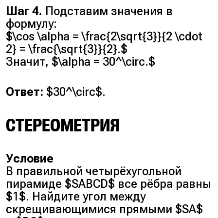
Шаг 4.
Подставим значения в
формулу:
$\cos \alpha = \frac{2\sqrt{3}}{2 \cdot
2} = \frac{\sqrt{3}}{2}.$
Значит, $\alpha = 30^\circ.$
Ответ:
$30^\circ$.
СТЕРЕОМЕТРИЯ
Условие
В правильной четырёхугольной
пирамиде $SABCD$ все рёбра равны
$1$. Найдите угол между
скрещивающимися прямыми $SA$