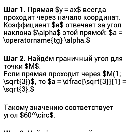
Шаг 1.
Прямая $y = ax$ всегда
проходит через начало координат.
Коэффициент $a$ отвечает за угол
наклона $\alpha$ этой прямой: $a =
\operatorname{tg} \alpha.$
Шаг 2.
Найдём граничный угол для
точки $M$.
Если прямая проходит через $M(1;
\sqrt{3})$, то $a = \dfrac{\sqrt{3}}{1} =
\sqrt{3}.$
Такому значению соответствует
угол $60^\circ$.