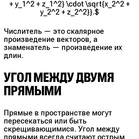
+ y_1^2 + z_1^2} \cdot \sqrt{x_2^2 +
y_2^2 + z_2^2}}.$
Числитель — это скалярное
произведение векторов, а
знаменатель — произведение их
длин.
УГОЛ МЕЖДУ ДВУМЯ
ПРЯМЫМИ
Прямые в пространстве могут
пересекаться или быть
скрещивающимися. Угол между
прямыми всегда считают острым