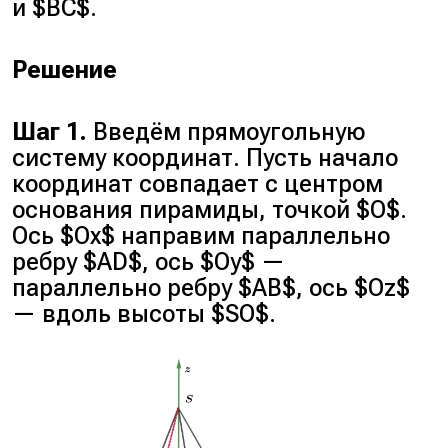
и $BC$.
Решение
Шаг 1.
Введём прямоугольную
систему координат. Пусть начало
координат совпадает с центром
основания пирамиды, точкой $O$.
Ось $Ox$ направим параллельно
ребру $AD$, ось $Oy$ —
параллельно ребру $AB$, ось $Oz$
— вдоль высоты $SO$.