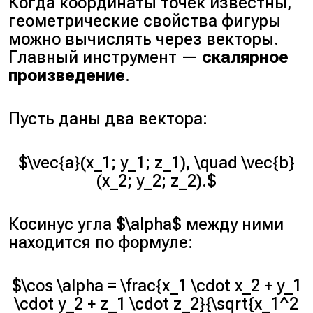
Когда координаты точек известны,
геометрические свойства фигуры
можно вычислять через векторы.
Главный инструмент —
скалярное
произведение
.
Пусть даны два вектора:
$\vec{a}(x_1; y_1; z_1), \quad \vec{b}
(x_2; y_2; z_2).$
Косинус угла $\alpha$ между ними
находится по формуле:
$\cos \alpha = \frac{x_1 \cdot x_2 + y_1
\cdot y_2 + z_1 \cdot z_2}{\sqrt{x_1^2