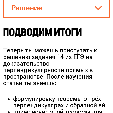
наклонной. Поэтому при
Решение
решении задач это
необязательное условие.
ПОДВОДИМ ИТОГИ
Построим рисунок к
заданию. $ABCD$ — ромб,
$AC \cap BD = O$, $HD \bot
ABCD$.
Теперь ты можешь приступать к
решению задания 14 из ЕГЭ на
доказательство
Рисунок к заданию 3
перпендикулярности прямых в
$HD$ — перпендикуляр к
пространстве. После изучения
плоскости ромба, $OH$ —
статьи ты знаешь:
наклонная, $OD$ —
проекция наклонной $OH$
формулировку теоремы о трёх
на плоскость $ABCD$.
перпендикулярах и обратной ей;
По свойству ромба его
применение этой теоремы для