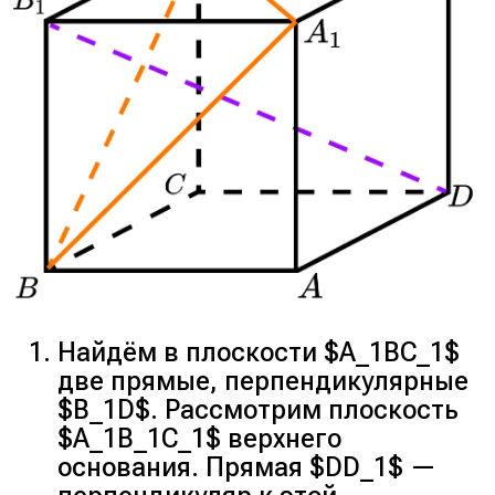
Найдём в плоскости $A_1BC_1$
две прямые, перпендикулярные
$B_1D$. Рассмотрим плоскость
$A_1B_1C_1$ верхнего
основания. Прямая $DD_1$ —