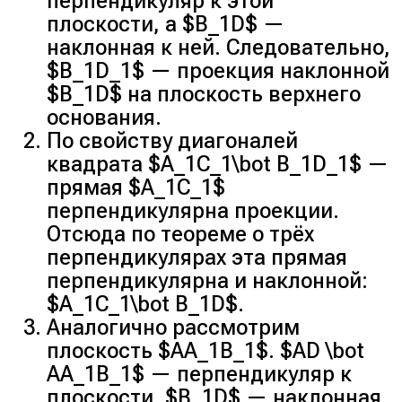
перпендикуляр к этой
плоскости, а $B_1D$ —
наклонная к ней. Следовательно,
$B_1D_1$ — проекция наклонной
$B_1D$ на плоскость верхнего
основания.
По свойству диагоналей
квадрата $A_1C_1\bot B_1D_1$ —
прямая $A_1C_1$
перпендикулярна проекции.
Отсюда по теореме о трёх
перпендикулярах эта прямая
перпендикулярна и наклонной:
$A_1C_1\bot B_1D$.
Аналогично рассмотрим
плоскость $AA_1B_1$. $AD \bot
AA_1B_1$ — перпендикуляр к
плоскости, $B_1D$ — наклонная,