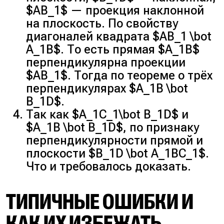
$AB_1$ — проекция наклонной
на плоскость. По свойству
диагоналей квадрата $AB_1 \bot
A_1B$. То есть прямая $A_1B$
перпендикулярна проекции
$AB_1$. Тогда по теореме о трёх
перпендикулярах $A_1B \bot
B_1D$.
Так как $A_1C_1\bot B_1D$ и
$A_1B \bot B_1D$, по признаку
перпендикулярности прямой и
плоскости $B_1D \bot A_1BC_1$.
Что и требовалось доказать.
ТИПИЧНЫЕ ОШИБКИ И
КАК ИХ ИЗБЕЖАТЬ