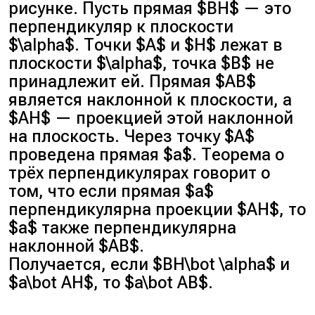
рисунке. Пусть прямая $BH$ — это
перпендикуляр к плоскости
$\alpha$. Точки $A$ и $H$ лежат в
плоскости $\alpha$, точка $B$ не
принадлежит ей. Прямая $AB$
является наклонной к плоскости, а
$AH$ — проекцией этой наклонной
на плоскость. Через точку $A$
проведена прямая $a$. Теорема о
трёх перпендикулярах говорит о
том, что если прямая $a$
перпендикулярна проекции $AH$, то
$a$ также перпендикулярна
наклонной $AB$.
Получается, если $BH\bot \alpha$ и
$a\bot AH$, то $a\bot AB$.