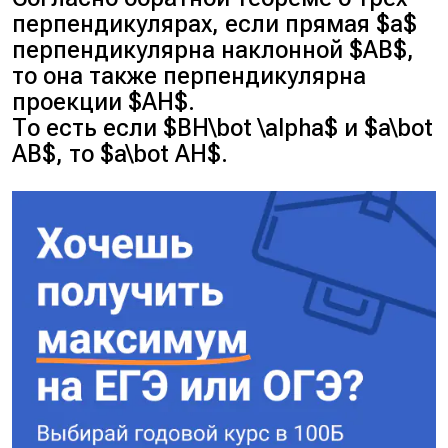
перпендикулярах, если прямая $a$
перпендикулярна наклонной $AB$,
то она также перпендикулярна
проекции $AH$.
То есть если $BH\bot \alpha$ и $a\bot
AB$, то $a\bot AH$.