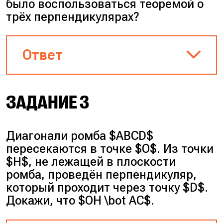
было воспользоваться теоремой о
трёх перпендикулярах?
Ответ
В строгом математическом
ЗАДАНИЕ 3
доказательстве теоремы
прямая в плоскости должна
проходить через основание
Диагонали ромба $ABCD$
наклонной. Однако при
пересекаются в точке $O$. Из точки
решении задач для
$H$, не лежащей в плоскости
скрещивающихся прямых мы
ромба, проведён перпендикуляр,
можем выполнить
который проходит через точку $D$.
параллельный перенос прямой
Докажи, что $OH \bot AC$.
на плоскости так, чтобы она
прошла через основание