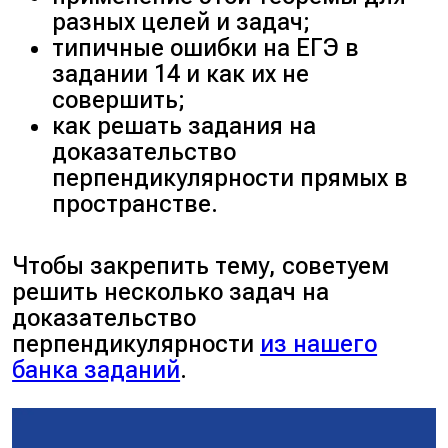
диагонали
разных целей и задач;
перпендикулярны: $AC \bot
типичные ошибки на ЕГЭ в
BD$ или $AC \bot OD$.
задании 14 и как их не
Получили, что прямая $AC$
совершить;
перпендикулярна проекции
как решать задания на
$OD$. Отсюда по теореме о
доказательство
трёх перпендикулярах
перпендикулярности прямых в
прямая $AC$
пространстве.
перпендикулярна
наклонной $OH$: $OH \bot
AC$. Что и требовалось
Чтобы закрепить тему, советуем
доказать.
решить несколько задач на
доказательство
перпендикулярности
из нашего
банка заданий
.