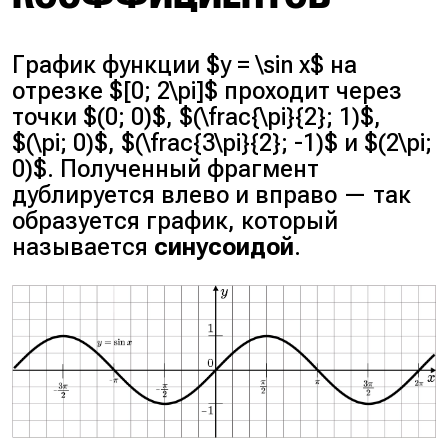
График функции $y = \sin x$ на
отрезке $[0; 2\pi]$ проходит через
точки $(0; 0)$, $(\frac{\pi}{2}; 1)$,
$(\pi; 0)$, $(\frac{3\pi}{2}; -1)$ и $(2\pi;
0)$. Полученный фрагмент
дублируется влево и вправо — так
образуется график, который
называется
синусоидой
.