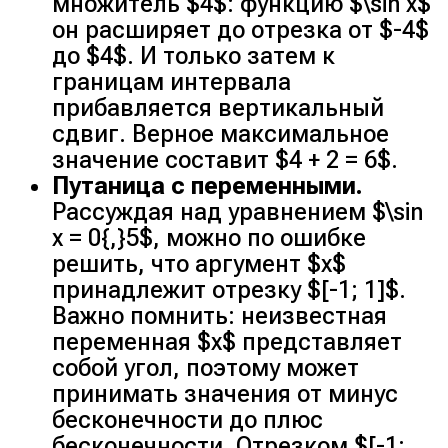
множитель $4$: функцию $\sin x$
он расширяет до отрезка от $-4$
до $4$. И только затем к
границам интервала
прибавляется вертикальный
сдвиг. Верное максимальное
значение составит $4 + 2 = 6$.
Путаница с переменными.
Рассуждая над уравнением $\sin
x = 0{,}5$, можно по ошибке
решить, что аргумент $x$
принадлежит отрезку $[-1; 1]$.
Важно помнить: неизвестная
переменная $x$ представляет
собой угол, поэтому может
принимать значения от минус
бесконечности до плюс
бесконечности. Отрезком $[-1;