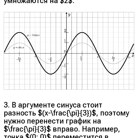
умножаются на $2$.
3. В аргументе синуса стоит
разность $(x-\frac{\pi}{3})$, поэтому
нужно перенести график на
$\frac{\pi}{3}$ вправо. Например,
точка $(0; 0)$ переместится в