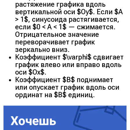
растяжение графика вдоль
вертикальной оси $Oy$. Если $A
> 1$, синусоида растягивается,
если $0 < A < 1$ — сжимается.
Отрицательное значение
переворачивает график
зеркально вниз.
Коэффициент $\varphi$ сдвигает
график влево или вправо вдоль
оси $Ox$.
Коэффициент $B$ поднимает
или опускает график вдоль оси
ординат на $B$ единиц.