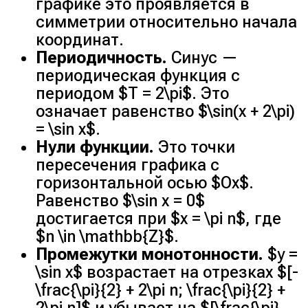
графике это проявляется в
симметрии относительно начала
координат.
Периодичность.
Синус —
периодическая функция с
периодом $T = 2\pi$. Это
означает равенство $\sin(x + 2\pi)
= \sin x$.
Нули функции.
Это точки
пересечения графика с
горизонтальной осью $Ox$.
Равенство $\sin x = 0$
достигается при $x = \pi n$, где
$n \in \mathbb{Z}$.
Промежутки монотонности.
$y =
\sin x$ возрастает на отрезках $[-
\frac{\pi}{2} + 2\pi n; \frac{\pi}{2} +
2\pi n]$ и убывает на $[\frac{\pi}