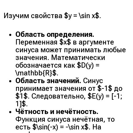
Изучим свойства $y = \sin x$.
Область определения.
Переменная $x$ в аргументе
синуса может принимать любые
значения. Математически
обозначается как $D(y) =
\mathbb{R}$.
Область значений.
Синус
принимает значения от $-1$ до
$1$. Следовательно, $E(y) = [-1;
1]$.
Чётность и нечётность.
Функция синуса нечётная, то
есть $\sin(-x) = -\sin x$. На