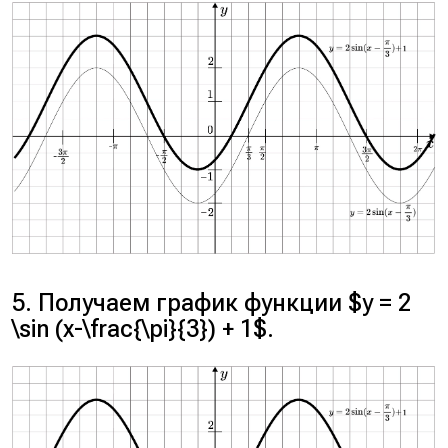
5. Получаем график функции $y = 2
\sin (x-\frac{\pi}{3}) + 1$.