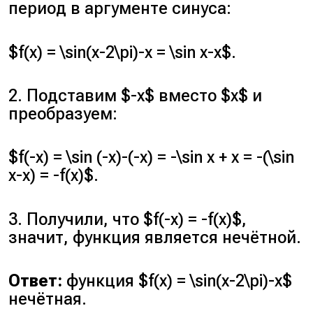
период в аргументе синуса:
$f(x) = \sin(x-2\pi)-x = \sin x-x$.
2. Подставим $-x$ вместо $x$ и
преобразуем:
$f(-x) = \sin (-x)-(-x) = -\sin x + x = -(\sin
x-x) = -f(x)$.
3. Получили, что $f(-x) = -f(x)$,
значит, функция является нечётной.
Ответ:
функция $f(x) = \sin(x-2\pi)-x$
нечётная.