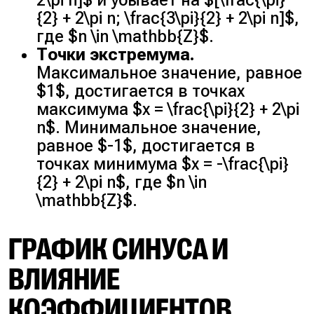
{2} + 2\pi n; \frac{3\pi}{2} + 2\pi n]$,
где $n \in \mathbb{Z}$.
Точки экстремума.
Максимальное значение, равное
$1$, достигается в точках
максимума $x = \frac{\pi}{2} + 2\pi
n$. Минимальное значение,
равное $-1$, достигается в
точках минимума $x = -\frac{\pi}
{2} + 2\pi n$, где $n \in
\mathbb{Z}$.
ГРАФИК СИНУСА И
ВЛИЯНИЕ
КОЭФФИЦИЕНТОВ