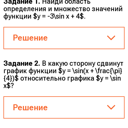
Задание 1.
Найди область
определения и множество значений
функции $y = -3\sin x + 4$.
Решение
1. Синус определён при всех
значениях $x$. Функция не
Задание 2.
В какую сторону сдвинут
содержит знаменателей,
график функции $y = \sin(x + \frac{\pi}
логарифмов и корней. Значит,
{4})$ относительно графика $y = \sin
её область определения —
x$?
$D(y) = \mathbb{R}$.
Решение
2. Оценим, какие значения
принимает функция:
Аргумент синуса содержит