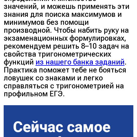
значений функции $y = -3\sin x +
значений, и можешь применять эти
4$.
знания для поиска максимумов и
минимумов без помощи
Ответ:
$D(y) = \mathbb{R}, \, E(y)
производной. Чтобы набить руку на
= [1; 7]$.
экзаменационных формулировках,
рекомендуем решить 8–10 задач на
свойства тригонометрических
функций
из нашего банка заданий
.
Практика поможет тебе не бояться
ловушек со знаками и легко
справляться с тригонометрией на
профильном ЕГЭ.