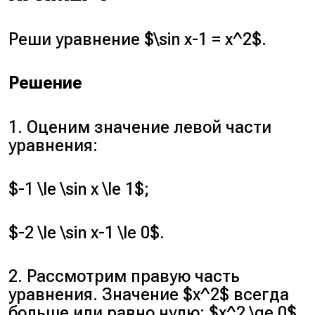
Реши уравнение $\sin x-1 = x^2$.
Решение
1. Оценим значение левой части
уравнения:
$-1 \le \sin x \le 1$;
$-2 \le \sin x-1 \le 0$.
2. Рассмотрим правую часть
уравнения. Значение $x^2$ всегда
больше или равно нулю: $x^2 \ge 0$.