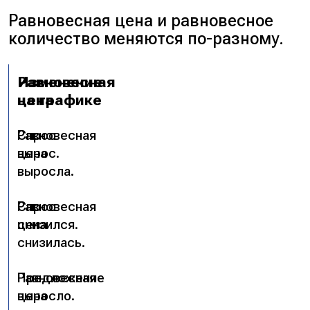
Равновесная цена и равновесное
количество меняются по-разному.
Изменение
Равновесная
на графике
цена
Спрос
Равновесная
вырос.
цена
выросла.
Спрос
Равновесная
снизился.
цена
снизилась.
Предложение
Равновесная
выросло.
цена