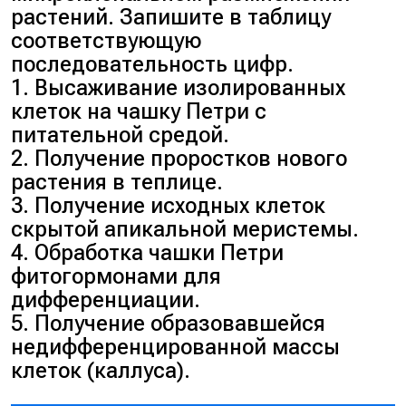
растений. Запишите в таблицу
полиплоидия). Оставшиеся три
соответствующую
описывают прямые
последовательность цифр.
манипуляции с ДНК, что
1. Высаживание изолированных
относится к генной инженерии.
клеток на чашку Петри с
Ответ: 236.
питательной средой.
2. Получение проростков нового
растения в теплице.
3. Получение исходных клеток
скрытой апикальной меристемы.
4. Обработка чашки Петри
фитогормонами для
дифференциации.
5. Получение образовавшейся
недифференцированной массы
клеток (каллуса).