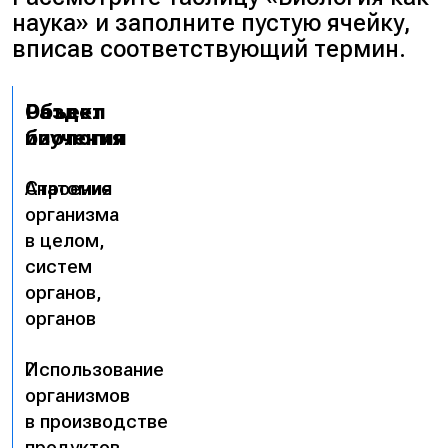
наука» и заполните пустую ячейку,
вписав соответствующий термин.
Раздел
Объект
биологии
изучения
Анатомия
Строение
организма
в целом,
систем
органов,
органов
?
Использование
организмов
в производстве
продуктов