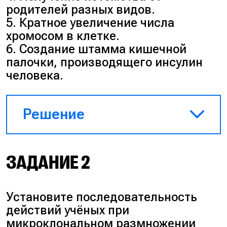
родителей разных видов.
5. Кратное увеличение числа
хромосом в клетке.
6. Создание штамма кишечной
палочки, производящего инсулин
человека.
Решение
Вариант 1 иллюстрирует
ЗАДАНИЕ 2
клеточную инженерию
(пересадка ядер — это
клонирование). Варианты 4 и 5
Установите последовательность
описывают традиционную
действий учёных при
селекцию (отдалённая
микроклональном размножении
гибридизация и искусственная