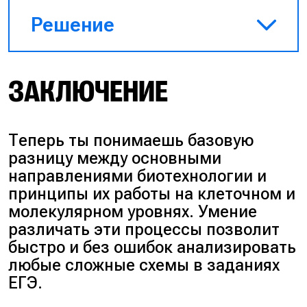
Решение
Сначала берётся меристема
ЗАКЛЮЧЕНИЕ
(образовательная ткань), её
помещают в питательную
среду. Ткань разрастается в
бесформенный каллус, который
Теперь ты понимаешь базовую
с помощью гормонов
разницу между основными
заставляют
направлениями биотехнологии и
дифференцироваться в побеги
принципы их работы на клеточном и
и корни, после чего готовый
молекулярном уровнях. Умение
проросток высаживают в грунт.
различать эти процессы позволит
Ответ: 31542.
быстро и без ошибок анализировать
любые сложные схемы в заданиях
ЕГЭ.