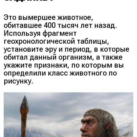
лет назад. Время жизни
бронтозавра попадает в этот
Это вымершее животное,
интервал: от 240 до 70
обитавшее 400 тысяч лет назад.
миллионов лет назад.
Используя фрагмент
Следовательно, бронтозавр
геохронологической таблицы,
жил в мезозойскую эру. При
установите эру и период, в которые
таких расчётах важно
обитал данный организм, а также
внимательно проверять каждое
укажите признаки, по которым вы
действие: правильно
определили класс животного по
определить границы эры,
рисунку.
сопоставить с ними время
жизни организма и только
после этого сделать вывод.
2. Теперь определим период
внутри мезозойской эры, в
который жил бронтозавр.