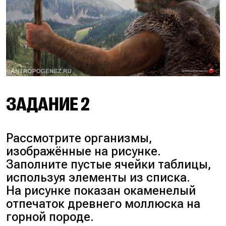
Триасовый период начался 240
миллионов лет назад и
продолжался 35 миллионов
лет. Следовательно, он
завершился около 205
миллионов лет назад: 240 − 35 =
205. После триаса начался
ЗАДАНИЕ 2
юрский период. Он длился 58
миллионов лет — от 205 до 147
миллионов лет назад: 205 − 58 =
Рассмотрите организмы,
147. Бронтозавр жил примерно
изображённые на рисунке.
157–146 миллионов лет назад.
Заполните пустые ячейки таблицы,
Этот временной промежуток
используя элементы из списка.
почти полностью совпадает с
На рисунке показан окаменелый
концом юрского периода.
отпечаток древнего моллюска на
Следовательно, бронтозавр
горной породе.
относится к юрскому периоду