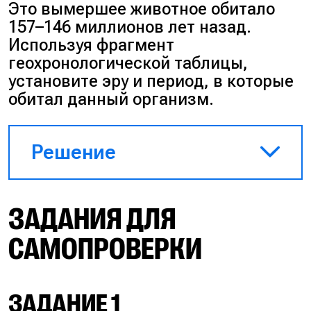
Это вымершее животное обитало
157–146 миллионов лет назад.
Используя фрагмент
геохронологической таблицы,
установите эру и период, в которые
обитал данный организм.
Решение
1. Определим эру, в которую
ЗАДАНИЯ ДЛЯ
жил бронтозавр. Мезозойская
эра началась около 240
САМОПРОВЕРКИ
миллионов лет назад и
продолжалась примерно 170
миллионов лет — до начала
ЗАДАНИЕ 1
кайнозоя около 70 миллионов