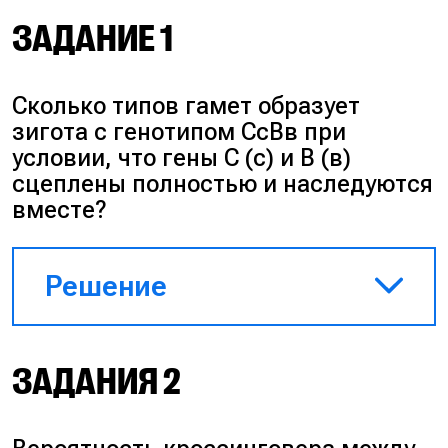
ЗАДАНИЕ 1
Сколько типов гамет образует
зигота с генотипом СсВв при
условии, что гены С (с) и В (в)
сцеплены полностью и наследуются
вместе?
Решение
Искомый организм имеет
ЗАДАНИЯ 2
хромосомный генотип CB/cb
или Cb/cB. Поскольку в условии
заявлено полное сцепление,