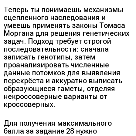
М (морганида). Далее простое
математическое вычисление —
Теперь ты понимаешь механизмы
расположите гены линейно,
сцепленного наследования и
учитывая расстояние между
умеешь применять законы Томаса
ними:
Моргана для решения генетических
А — С = 17 М, В — С = 10 М, А —
задач. Подход требует строгой
В = 7 М. Значит, В расположен
последовательности: сначала
между А и С.
записать генотипы, затем
Ответ:
1.
проанализировать численные
данные потомков для выявления
перекрёста и аккуратно выписать
образующиеся гаметы, отделяя
некроссоверные варианты от
кроссоверных.
Для получения максимального
балла за задание 28 нужно