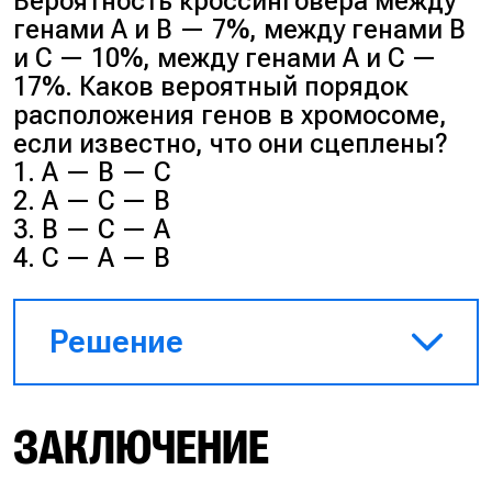
Вероятность кроссинговера между
кроссинговер полностью
генами А и В — 7%, между генами В
отменяется. Гомологичные
и С — 10%, между генами А и С —
хромосомы разойдутся в
17%. Каков вероятный порядок
дочерние клетки монолитом, в
расположения генов в хромосоме,
результате чего образуется
если известно, что они сцеплены?
только два типа половых
1. А — В — С
клеток.
2. А — С — В
3. В — С — А
Ответ:
2.
4. С — А — В
Решение
Расстояние между соседними
ЗАКЛЮЧЕНИЕ
генами можно подсчитать. 1%
вероятности кроссинговера = 1