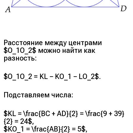
Расстояние между центрами
$O_1O_2$ можно найти как
разность:
$O_1O_2 = KL − KO_1 − LO_2$.
Подставляем числа:
$KL = \frac{BC + AD}{2} = \frac{9 + 39}
{2} = 24$,
$KO_1 = \frac{AB}{2} = 5$,