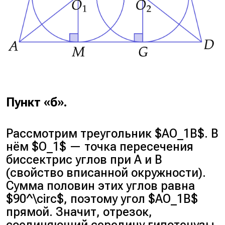
Пункт «б».
Рассмотрим треугольник $AO_1B$. В
нём $O_1$ — точка пересечения
биссектрис углов при A и B
(свойство вписанной окружности).
Сумма половин этих углов равна
$90^\circ$, поэтому угол $AO_1B$
прямой. Значит, отрезок,
соединяющий середину гипотенузы