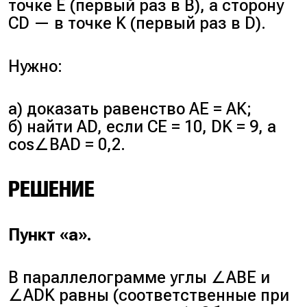
точке E (первый раз в B), а сторону
CD — в точке K (первый раз в D).
Нужно:
а) доказать равенство AE = AK;
б) найти AD, если CE = 10, DK = 9, а
cos∠BAD = 0,2.
РЕШЕНИЕ
Пункт «а».
В параллелограмме углы ∠ABE и
∠ADK равны (соответственные при