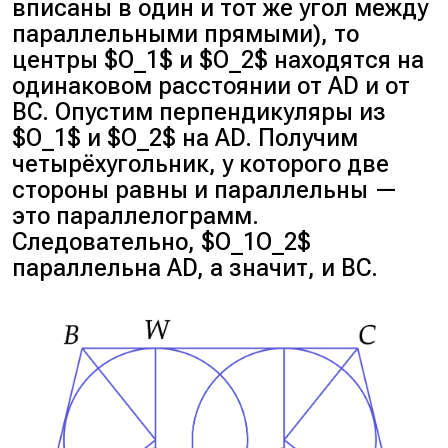
вписаны в один и тот же угол между
параллельными прямыми), то
центры $O_1$ и $O_2$ находятся на
одинаковом расстоянии от AD и от
BC. Опустим перпендикуляры из
$O_1$ и $O_2$ на AD. Получим
четырёхугольник, у которого две
стороны равны и параллельны —
это параллелограмм.
Следовательно, $O_1O_2$
параллельна AD, а значит, и BC.