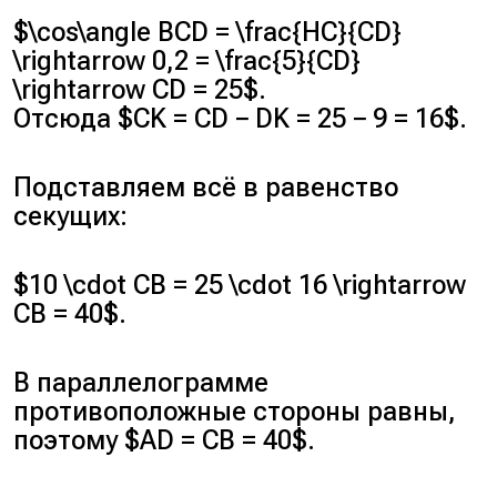
$\cos\angle BCD = \frac{HC}{CD}
\rightarrow 0,2 = \frac{5}{CD}
\rightarrow CD = 25$.
Отсюда $CK = CD − DK = 25 − 9 = 16$.
Подставляем всё в равенство
секущих:
$10 \cdot CB = 25 \cdot 16 \rightarrow
CB = 40$.
В параллелограмме
противоположные стороны равны,
поэтому $AD = CB = 40$.