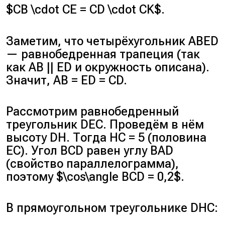
$CB \cdot CE = CD \cdot CK$.
Заметим, что четырёхугольник ABED
— равнобедренная трапеция (так
как AB || ED и окружность описана).
Значит, AB = ED = CD.
Рассмотрим равнобедренный
треугольник DEC. Проведём в нём
высоту DH. Тогда HC = 5 (половина
EC). Угол BCD равен углу BAD
(свойство параллелограмма),
поэтому $\cos\angle BCD = 0,2$.
В прямоугольном треугольнике DHC: