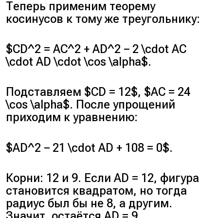
Теперь применим теорему
косинусов к тому же треугольнику:
$CD^2 = AC^2 + AD^2 − 2 \cdot AC
\cdot AD \cdot \cos \alpha$.
Подставляем $CD = 12$, $AC = 24
\cos \alpha$. После упрощений
приходим к уравнению:
$AD^2 − 21 \cdot AD + 108 = 0$.
Корни: 12 и 9. Если AD = 12, фигура
становится квадратом, но тогда
радиус был бы не 8, а другим.
Значит, остаётся AD = 9.