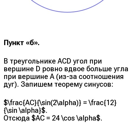
Пункт «б».
В треугольнике ACD угол при
вершине D ровно вдвое больше угла
при вершине A (из-за соотношения
дуг). Запишем теорему синусов:
$\frac{AC}{\sin(2\alpha)} = \frac{12}
{\sin \alpha}$.
Отсюда $AC = 24 \cos \alpha$.