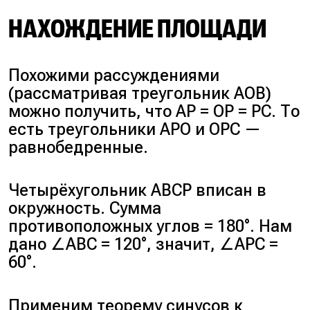
НАХОЖДЕНИЕ ПЛОЩАДИ
Похожими рассуждениями
(рассматривая треугольник AOB)
можно получить, что AP = OP = PC. То
есть треугольники APO и OPC —
равнобедренные.
Четырёхугольник ABCP вписан в
окружность. Сумма
противоположных углов = 180°. Нам
дано ∠ABC = 120°, значит, ∠APC =
60°.
Применим теорему синусов к