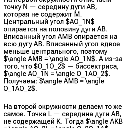
точку N — середину дуги AB,
которая не содержит M.
Центральный угол $AO_1N$
опирается на половину дуги AB.
Вписанный угол AMB опирается на
всю дугу AB. Вписанный угол вдвое
меньше центрального, поэтому
$\angle AMB = \angle AO_1N$. А из-за
того, что $O_1O_2$ — биссектриса,
$\angle AO_1N = \angle O_1AO_2$.
Получаем: $\angle AMB = \angle
O_1AO_2$.
На второй окружности делаем то же
самое. Точка L — середина дуги AB,
не содержащей K. Тогда $\angle AKB