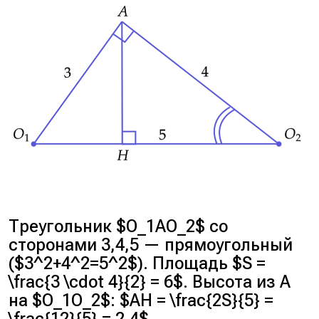
Треугольник $O_1AO_2$ со
сторонами 3,4,5 — прямоугольный
($3^2+4^2=5^2$). Площадь $S =
\frac{3 \cdot 4}{2} = 6$. Высота из A
на $O_1O_2$: $AH = \frac{2S}{5} =
\frac{12}{5} = 2,4$.