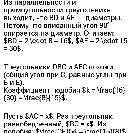
Из параллельности и
прямоугольности треугольника
выходит, что BD и AE — диаметры.
Потому что вписанный угол 90°
опирается на диаметр. Считаем:
$BD = 2 \cdot 8 = 16$, $AE = 2 \cdot 15
= 30$.
Треугольники DBC и AEC похожи
(общий угол при C, равные углы при
B и E).
Коэффициент подобия $k = \frac{16}
{30} = \frac{8}{15}$.
Пусть $AC = x$. Раз треугольник
равнобедренный, $BC = x$. Из
подобия: $\frac{CE}{x} = \frac{15}{8}$,