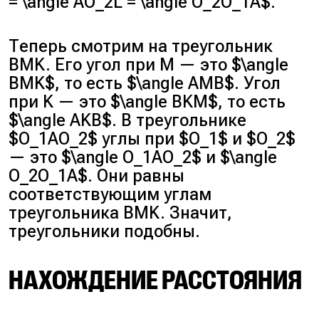
= \angle AO_2L = \angle O_2O_1A$.
Теперь смотрим на треугольник
BMK. Его угол при M — это $\angle
BMK$, то есть $\angle AMB$. Угол
при K — это $\angle BKM$, то есть
$\angle AKB$. В треугольнике
$O_1AO_2$ углы при $O_1$ и $O_2$
— это $\angle O_1AO_2$ и $\angle
O_2O_1A$. Они равны
соответствующим углам
треугольника BMK. Значит,
треугольники подобны.
НАХОЖДЕНИЕ РАССТОЯНИЯ