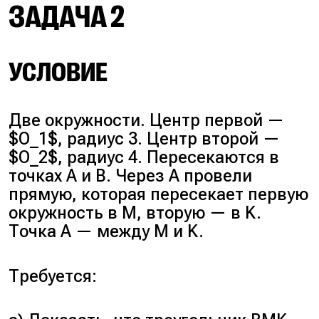
ЗАДАЧА 2
УСЛОВИЕ
Две окружности. Центр первой —
$O_1$, радиус 3. Центр второй —
$O_2$, радиус 4. Пересекаются в
точках A и B. Через A провели
прямую, которая пересекает первую
окружность в M, вторую — в K.
Точка A — между M и K.
Требуется: