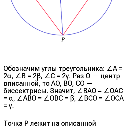
Обозначим углы треугольника: ∠A =
2α, ∠B = 2β, ∠C = 2γ. Раз O — центр
вписанной, то AO, BO, CO —
биссектрисы. Значит, ∠BAO = ∠OAC
= α, ∠ABO = ∠OBC = β, ∠BCO = ∠OCA
= γ.
Точка P лежит на описанной