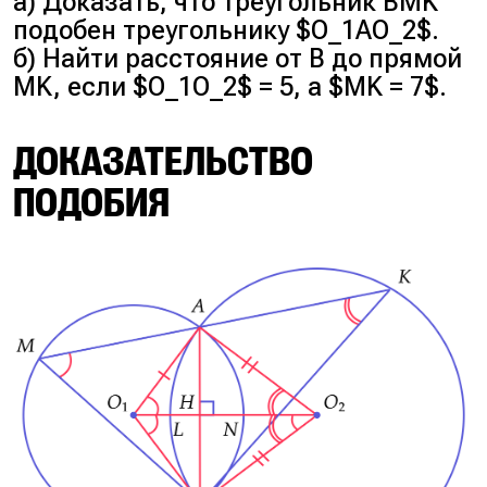
а) Доказать, что треугольник BMK
подобен треугольнику $O_1AO_2$.
б) Найти расстояние от B до прямой
MK, если $O_1O_2$ = 5, а $MK = 7$.
ДОКАЗАТЕЛЬСТВО
ПОДОБИЯ