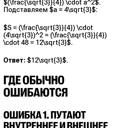
$(\frac{\sqrt{3}}{4}) \cdot a^2$.
Подставляем $a = 4\sqrt{3}$:
$S = (\frac{\sqrt{3}}{4}) \cdot
(4\sqrt{3})^2 = (\frac{\sqrt{3}}{4})
\cdot 48 = 12\sqrt{3}$.
Ответ:
$12\sqrt{3}$.
ГДЕ ОБЫЧНО
ОШИБАЮТСЯ
ОШИБКА 1. ПУТАЮТ
ВНУТРЕННЕЕ И ВНЕШНЕЕ