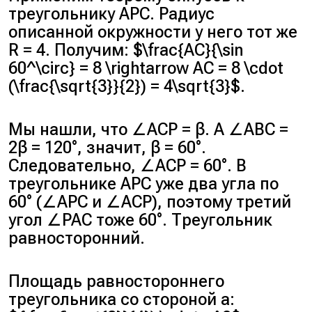
треугольнику APC. Радиус
описанной окружности у него тот же
R = 4. Получим: $\frac{AC}{\sin
60^\circ} = 8 \rightarrow AC = 8 \cdot
(\frac{\sqrt{3}}{2}) = 4\sqrt{3}$.
Мы нашли, что ∠ACP = β. А ∠ABC =
2β = 120°, значит, β = 60°.
Следовательно, ∠ACP = 60°. В
треугольнике APC уже два угла по
60° (∠APC и ∠ACP), поэтому третий
угол ∠PAC тоже 60°. Треугольник
равносторонний.
Площадь равностороннего
треугольника со стороной a: