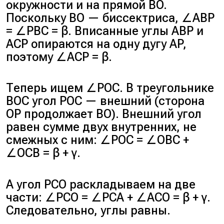
окружности и на прямой BO.
Поскольку BO — биссектриса, ∠ABP
= ∠PBC = β. Вписанные углы ABP и
ACP опираются на одну дугу AP,
поэтому ∠ACP = β.
Теперь ищем ∠POC. В треугольнике
BOC угол POC — внешний (сторона
OP продолжает BO). Внешний угол
равен сумме двух внутренних, не
смежных с ним: ∠POC = ∠OBC +
∠OCB = β + γ.
А угол PCO раскладываем на две
части: ∠PCO = ∠PCA + ∠ACO = β + γ.
Следовательно, углы равны.