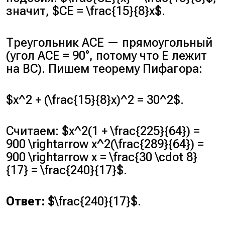
значит, $CE = \frac{15}{8}x$.
Треугольник ACE — прямоугольный
(угол ACE = 90°, потому что E лежит
на BC). Пишем теорему Пифагора:
$x^2 + (\frac{15}{8}x)^2 = 30^2$.
Считаем: $x^2(1 + \frac{225}{64}) =
900 \rightarrow x^2(\frac{289}{64}) =
900 \rightarrow x = \frac{30 \cdot 8}
{17} = \frac{240}{17}$.
Ответ:
$\frac{240}{17}$.