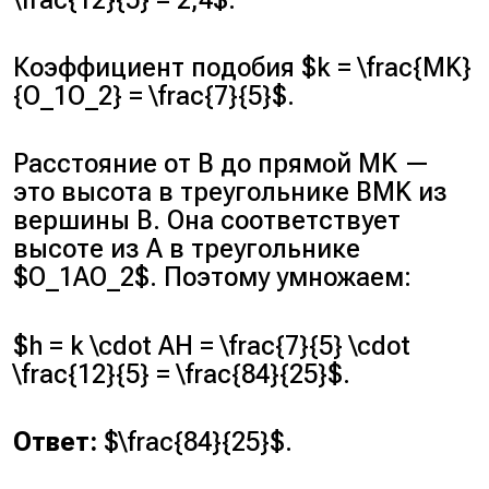
Коэффициент подобия $k = \frac{MK}
{O_1O_2} = \frac{7}{5}$.
Расстояние от B до прямой MK —
это высота в треугольнике BMK из
вершины B. Она соответствует
высоте из A в треугольнике
$O_1AO_2$. Поэтому умножаем:
$h = k \cdot AH = \frac{7}{5} \cdot
\frac{12}{5} = \frac{84}{25}$.
Ответ:
$\frac{84}{25}$.