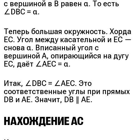
с вершиной в B равен α. То есть
∠DBC = α.
Теперь большая окружность. Хорда
EC. Угол между касательной и EC —
снова α. Вписанный угол с
вершиной A, опирающийся на дугу
EC, даёт ∠AEC = α.
Итак, ∠DBC = ∠AEC. Это
соответственные углы при прямых
DB и AE. Значит, DB ∥ AE.
НАХОЖДЕНИЕ AC