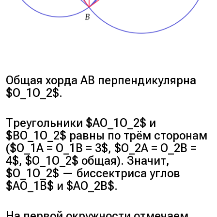
Общая хорда AB перпендикулярна
$O_1O_2$.
Треугольники $AO_1O_2$ и
$BO_1O_2$ равны по трём сторонам
($O_1A = O_1B = 3$, $O_2A = O_2B =
4$, $O_1O_2$ общая). Значит,
$O_1O_2$ — биссектриса углов
$AO_1B$ и $AO_2B$.
На первой окружности отмечаем