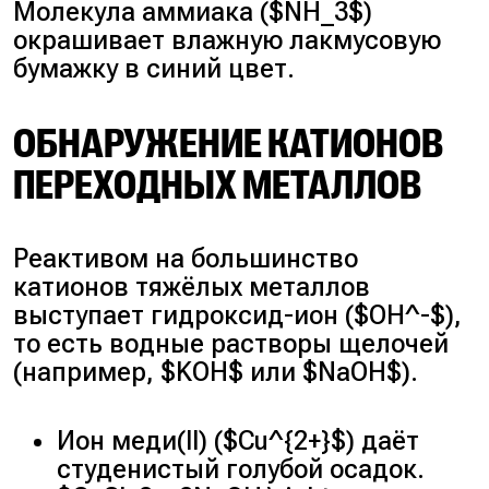
Молекула аммиака ($NH_3$)
окрашивает влажную лакмусовую
бумажку в синий цвет.
ОБНАРУЖЕНИЕ КАТИОНОВ
ПЕРЕХОДНЫХ МЕТАЛЛОВ
Реактивом на большинство
катионов тяжёлых металлов
выступает гидроксид-ион ($OH^-$),
то есть водные растворы щелочей
(например, $KOH$ или $NaOH$).
Ион меди(II) ($Cu^{2+}$) даёт
студенистый голубой осадок.