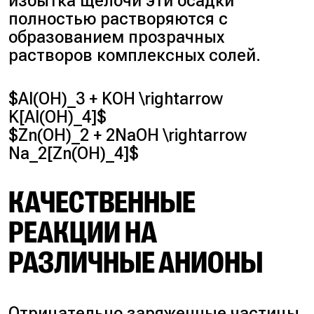
избытка щёлочи эти осадки
полностью растворяются с
образованием прозрачных
растворов комплексных солей.
$Al(OH)_3 + KOH \rightarrow
K[Al(OH)_4]$
$Zn(OH)_2 + 2NaOH \rightarrow
Na_2[Zn(OH)_4]$
КАЧЕСТВЕННЫЕ
РЕАКЦИИ НА
РАЗЛИЧНЫЕ АНИОНЫ
Отрицательно заряженные частицы