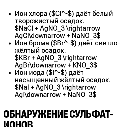
Ион хлора ($Cl^-$) даёт белый
творожистый осадок.
$NaCl + AgNO_3 \rightarrow
AgCl\downarrow + NaNO_3$
Ион брома ($Br^-$) даёт светло-
жёлтый осадок.
$KBr + AgNO_3 \rightarrow
AgBr\downarrow + KNO_3$
Ион иода ($I^-$) даёт
насыщенный жёлтый осадок.
$NaI + AgNO_3 \rightarrow
AgI\downarrow + NaNO_3$
ОБНАРУЖЕНИЕ СУЛЬФАТ-
ИОНОВ