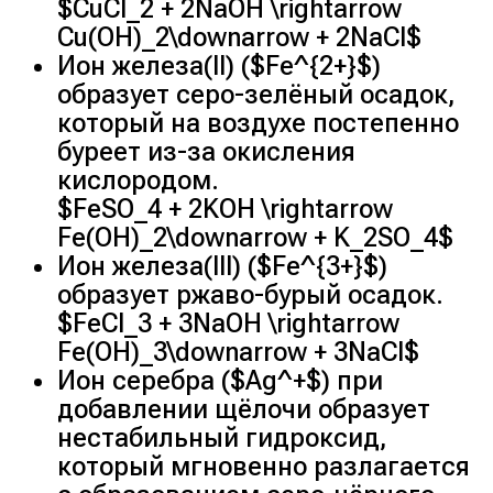
$CuCl_2 + 2NaOH \rightarrow
Cu(OH)_2\downarrow + 2NaCl$
Ион железа(II) ($Fe^{2+}$)
образует серо-зелёный осадок,
который на воздухе постепенно
буреет из-за окисления
кислородом.
$FeSO_4 + 2KOH \rightarrow
Fe(OH)_2\downarrow + K_2SO_4$
Ион железа(III) ($Fe^{3+}$)
образует ржаво-бурый осадок.
$FeCl_3 + 3NaOH \rightarrow
Fe(OH)_3\downarrow + 3NaCl$
Ион серебра ($Ag^+$) при
добавлении щёлочи образует
нестабильный гидроксид,
который мгновенно разлагается