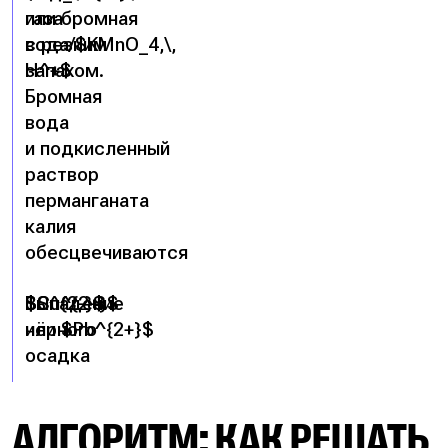
или бромная
газа
вода/$KMnO_4,\,
с резким
H^+$
запахом.
Бромная
вода
и подкисленный
раствор
перманганата
калия
обесцвечиваются
$S^{2-}$
$Cu^{2+}$
Выпадение
или $Pb^{2+}$
чёрного
осадка
АЛГОРИТМ: КАК РЕШАТЬ