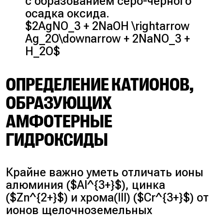
с образованием серо-чёрного
осадка оксида.
$2AgNO_3 + 2NaOH \rightarrow
Ag_2O\downarrow + 2NaNO_3 +
H_2O$
ОПРЕДЕЛЕНИЕ КАТИОНОВ,
ОБРАЗУЮЩИХ
АМФОТЕРНЫЕ
ГИДРОКСИДЫ
Крайне важно уметь отличать ионы
алюминия ($Al^{3+}$), цинка
($Zn^{2+}$) и хрома(III) ($Cr^{3+}$) от
ионов щелочноземельных