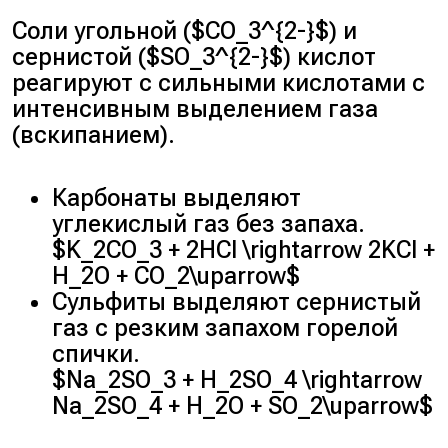
Соли угольной ($CO_3^{2-}$) и
сернистой ($SO_3^{2-}$) кислот
реагируют с сильными кислотами с
интенсивным выделением газа
(вскипанием).
Карбонаты выделяют
углекислый газ без запаха.
$K_2CO_3 + 2HCl \rightarrow 2KCl +
H_2O + CO_2\uparrow$
Сульфиты выделяют сернистый
газ с резким запахом горелой
спички.
$Na_2SO_3 + H_2SO_4 \rightarrow
Na_2SO_4 + H_2O + SO_2\uparrow$