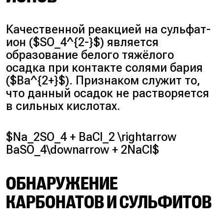
Качественной реакцией на сульфат-
ион ($SO_4^{2-}$) является
образование белого тяжёлого
осадка при контакте солями бария
($Ba^{2+}$). Признаком служит то,
что данный осадок не растворяется
в сильных кислотах.
$Na_2SO_4 + BaCl_2 \rightarrow
BaSO_4\downarrow + 2NaCl$
ОБНАРУЖЕНИЕ
КАРБОНАТОВ И СУЛЬФИТОВ