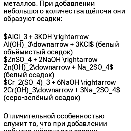
металлов. При добавлении
небольшого количества щёлочи они
образуют осадки:
$AlCl_3 + 3KOH \rightarrow
Al(OH)_3\downarrow + 3KCl$ (белый
объёмистый осадок)
$ZnSO_4 + 2NaOH \rightarrow
Zn(OH)_2\downarrow + Na_2SO_4$
(белый осадок)
$Cr_2(SO_4)_3 + 6NaOH \rightarrow
2Cr(OH)_3\downarrow + 3Na_2SO_4$
(серо-зелёный осадок)
Отличительной особенностью
служит то, что при добавлении