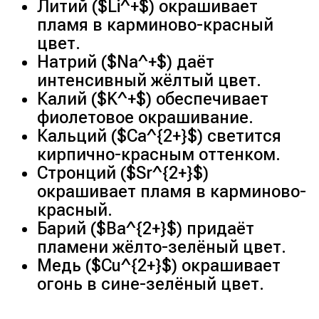
Литий ($Li^+$) окрашивает
пламя в карминово-красный
цвет.
Натрий ($Na^+$) даёт
интенсивный жёлтый цвет.
Калий ($K^+$) обеспечивает
фиолетовое окрашивание.
Кальций ($Ca^{2+}$) светится
кирпично-красным оттенком.
Стронций ($Sr^{2+}$)
окрашивает пламя в карминово-
красный.
Барий ($Ba^{2+}$) придаёт
пламени жёлто-зелёный цвет.
Медь ($Cu^{2+}$) окрашивает
огонь в сине-зелёный цвет.