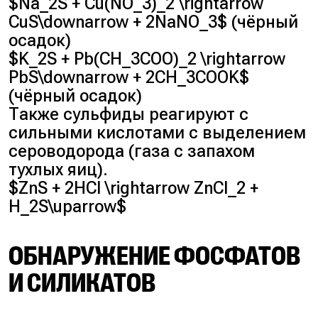
$Na_2S + Cu(NO_3)_2 \rightarrow
CuS\downarrow + 2NaNO_3$ (чёрный
осадок)
$K_2S + Pb(CH_3COO)_2 \rightarrow
PbS\downarrow + 2CH_3COOK$
(чёрный осадок)
Также сульфиды реагируют с
сильными кислотами с выделением
сероводорода (газа с запахом
тухлых яиц).
$ZnS + 2HCl \rightarrow ZnCl_2 +
H_2S\uparrow$
ОБНАРУЖЕНИЕ ФОСФАТОВ
И СИЛИКАТОВ