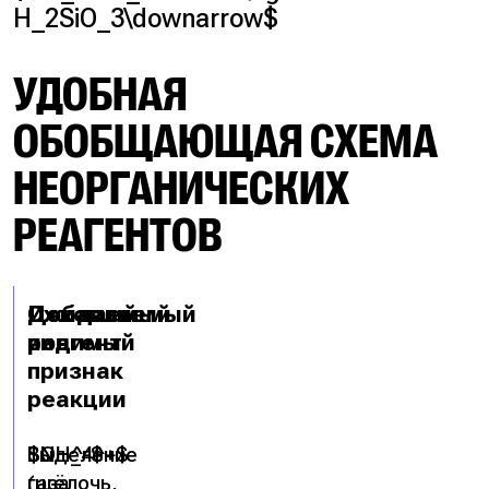
H_2SiO_3\downarrow$
УДОБНАЯ
ОБОБЩАЮЩАЯ СХЕМА
НЕОРГАНИЧЕСКИХ
РЕАГЕНТОВ
Искомый
Добавляемый
Ожидаемый
ион
реагент
видимый
признак
реакции
$NH_4^+$
$OH^-$
Выделение
(щёлочь,
газа