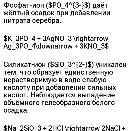
Фосфат-ион ($PO_4^{3-}$) даёт
жёлтый осадок при добавлении
нитрата серебра.
$K_3PO_4 + 3AgNO_3 \rightarrow
Ag_3PO_4\downarrow + 3KNO_3$
Силикат-ион ($SiO_3^{2-}$) уникален
тем, что образует единственную
нерастворимую в воде слабую
кислоту при добавлении сильных
кислот. Наблюдается выпадение
объёмного гелеобразного белого
осадка.
$Na_2SiO_3 + 2HCl \rightarrow 2NaCl +