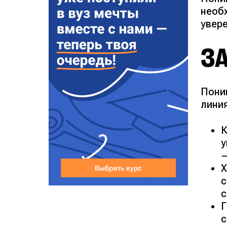
необ
увер
ЗА
Пони
лини
К
у
—
Х
с
с
Г
с