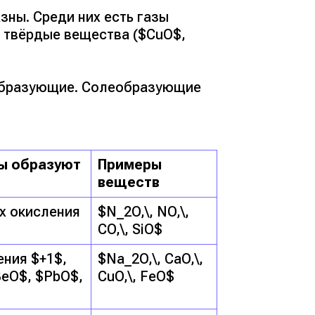
ны. Среди них есть газы
и твёрдые вещества ($CuO$,
образующие. Солеобразующие
ы образуют
Примеры
веществ
х окисления
$N_2O,\, NO,\,
CO,\, SiO$
ния $+1$,
$Na_2O,\, CaO,\,
BeO$, $PbO$,
CuO,\, FeO$