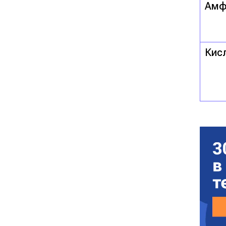
Амф
Кис