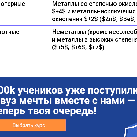
отерные
Металлы со степенью окисле
$+4$ и металлы-исключения
окисления $+2$ ($Zn$, $Be$,
лотные
Неметаллы (кроме несолео
и металлы в высоких степен
($+5$, $+6$, $+7$)