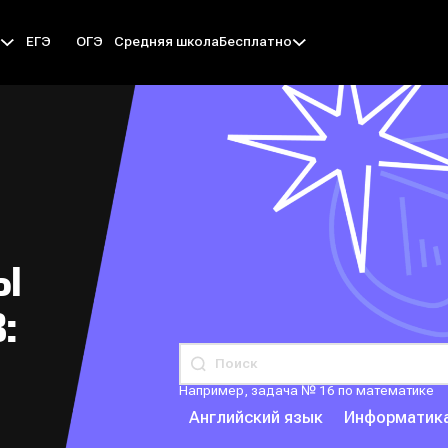
ЕГЭ
ОГЭ
Средняя школа
ы
Бесплатно
БЫ
:
Например, задача № 16 по математике
Английский язык
Информатик