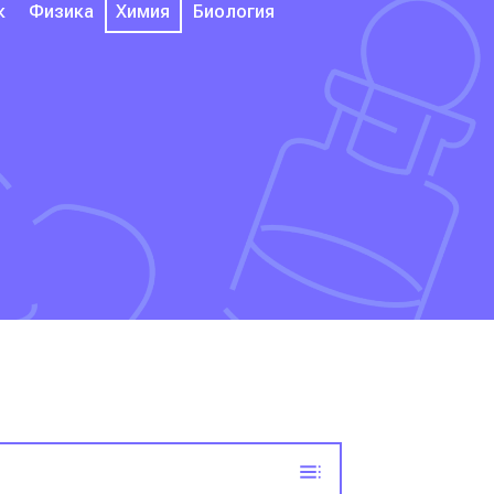
к
Физика
Химия
Биология