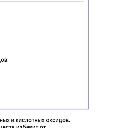
дов
ных и кислотных оксидов.
еств избавит от