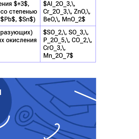
ния $+3$,
$Al_2O_3,\,
 со степенью
Cr_2O_3,\, ZnO,\,
 $Pb$, $Sn$)
BeO,\, MnO_2$
бразующих)
$SO_2,\, SO_3,\,
ях окисления
P_2O_5,\, CO_2,\,
CrO_3,\,
Mn_2O_7$