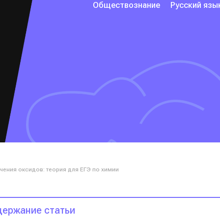
Обществознание
Русский язы
чения оксидов: теория для ЕГЭ по химии
ержание статьи