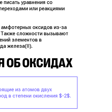
ие писать уравнения со
переходами или реакциями
в амфотерных оксидов из-за
. Также сложности вызывают
ений элементов в
а железа(II).
Я ОБ ОКСИДАХ
оящие из атомов двух
од в степени окисления $-2$.