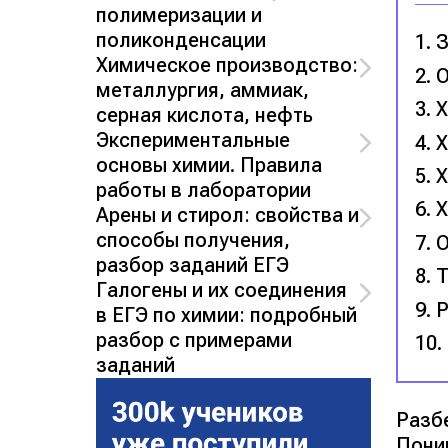
полимеризации и
поликонденсации
З
Химическое производство:
О
металлургия, аммиак,
Х
серная кислота, нефть
Экспериментальные
Х
основы химии. Правила
Х
работы в лаборатории
Х
Арены и стирол: свойства и
способы получения,
О
разбор заданий ЕГЭ
Т
Галогены и их соединения
Р
в ЕГЭ по химии: подробный
разбор с примерами
заданий
Разб
Пони