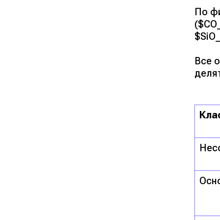
По ф
($CO
$SiO_
Все 
делят
Кла
Нес
Осн