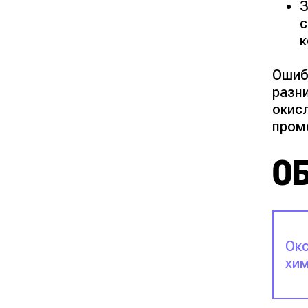
З
с
к
Ошиб
разн
окис
пром
О
Окс
хим