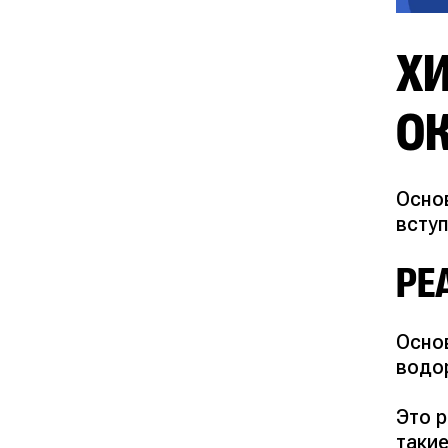
Х
О
Осно
всту
РЕ
Осно
водо
Это 
такие