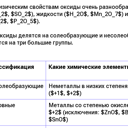
изическим свойствам оксиды очень разнообраз
_2$, $SO_2$), жидкости ($H_2O$, $Mn_2O_7$) 
2$, $P_2O_5$).
оксиды делятся на солеобразующие и несоле
ся на три большие группы.
ссификация
Какие химические элемент
олеобразующие
Неметаллы в низких степеня
($+1$, $+2$)
овные
Металлы со степенью окисле
$+2$ (исключения: $ZnO$, $
$SnO$)