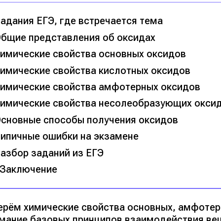
адания ЕГЭ, где встречается тема
бщие представления об оксидах
имические свойства основных оксидов
имические свойства кислотных оксидов
имические свойства амфотерных оксидов
имические свойства несолеобразующих окси
сновные способы получения оксидов
ипичные ошибки на экзамене
азбор заданий из ЕГЭ
Заключение
ерём химические свойства основных, амфотер
мание базовых принципов взаимодействия вещ