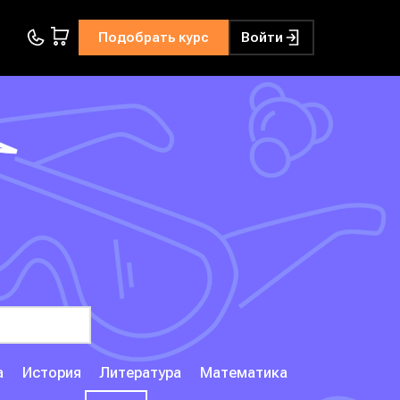
Подобрать курс
Войти
а
История
Литература
Математика