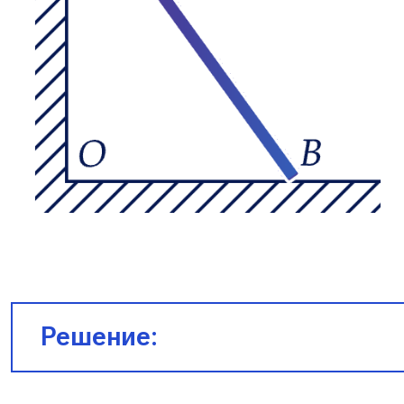
Решение:
Плечи сил $m_1 g$ и $m_2 g$ будут