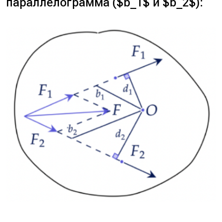
параллелограмма ($b_1$ и $b_2$):