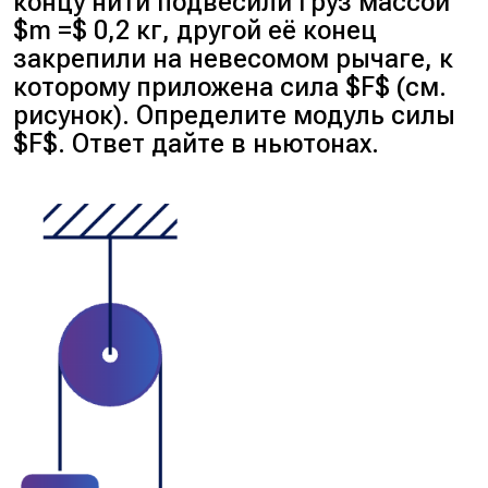
концу нити подвесили груз массой
$m =$ 0,2 кг, другой её конец
закрепили на невесомом рычаге, к
которому приложена сила $F$ (см.
рисунок). Определите модуль силы
$F$. Ответ дайте в ньютонах.