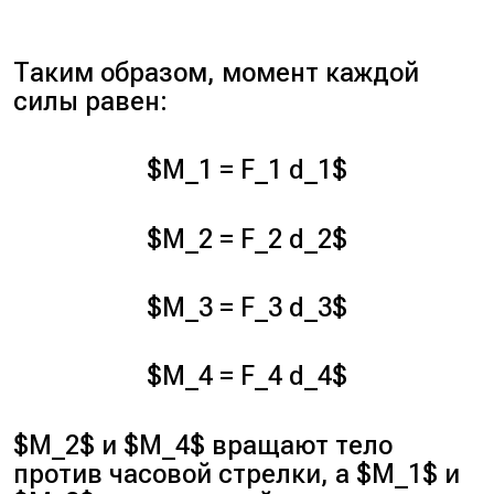
Таким образом, момент каждой
силы равен:
$M_1 = F_1 d_1$
$M_2 = F_2 d_2$
$M_3 = F_3 d_3$
$M_4 = F_4 d_4$
$M_2$ и $M_4$ вращают тело
против часовой стрелки, а $M_1$ и