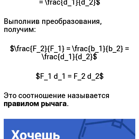
= \frac{d_1}{d_2}$
Выполнив преобразования,
получим:
$\frac{F_2}{F_1} = \frac{b_1}{b_2} =
\frac{d_1}{d_2}$
$F_1 d_1 = F_2 d_2$
Это соотношение называется
правилом рычага
.