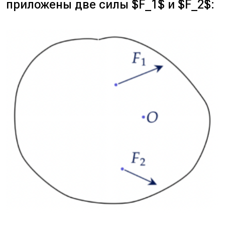
приложены две силы $F_1$ и $F_2$: