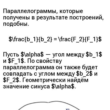
Параллелограммы, которые
получены в результате построений,
подобны.
$\frac{b_1}{b_2} = \frac{F_2}{F_1}$
Пусть $\alpha$ — угол между $b_1$
и $F_1$. По свойству
параллелограмма он также будет
совпадать с углом между $b_2$ и
$F_2$. Геометрически найдём
значение синуса $\alpha$.