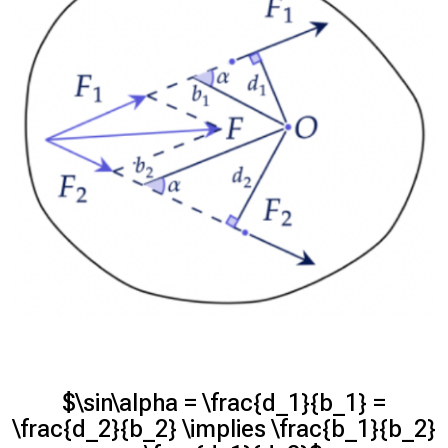
$\sin\alpha = \frac{d_1}{b_1} =
\frac{d_2}{b_2} \implies \frac{b_1}{b_2}