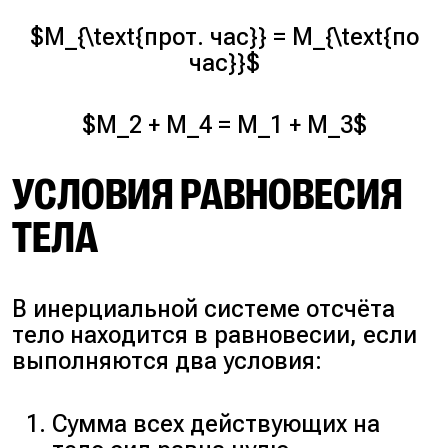
$M_{\text{прот. час}} = M_{\text{по
час}}$
$M_2 + M_4 = M_1 + M_3$
УСЛОВИЯ РАВНОВЕСИЯ
ТЕЛА
В инерциальной системе отсчёта
тело находится в равновесии, если
выполняются два условия:
Сумма всех действующих на