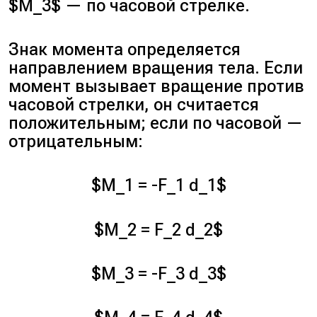
$M_3$ — по часовой стрелке.
Знак момента определяется
направлением вращения тела. Если
момент вызывает вращение против
часовой стрелки, он считается
положительным; если по часовой —
отрицательным:
$M_1 = -F_1 d_1$
$M_2 = F_2 d_2$
$M_3 = -F_3 d_3$