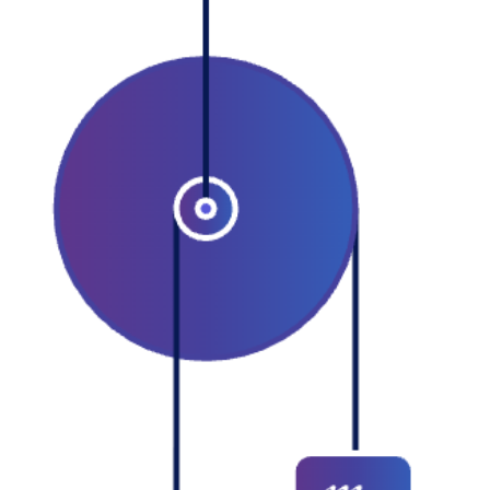
По второму закону Ньютона для гру
mg$.
Плечо силы $T$ равно пяти клетка
силы $F$ — двум клеткам.
Запишем правило моментов:
$T \cdot 5x = F \cdot 2x$
$F = \frac{5}{2}T = \frac{5}{2}mg = \fr
0{,}2 \cdot 10 = 5 \text{ Н}$
Ответ:
5 Н.