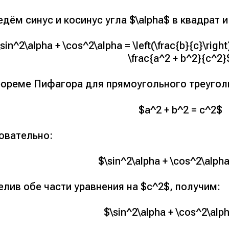
дём синус и косинус угла $\alpha$ в квадрат 
sin^2\alpha + \cos^2\alpha = \left(\frac{b}{c}\right)
\frac{a^2 + b^2}{c^2}
еореме Пифагора для прямоугольного треугол
$a^2 + b^2 = c^2$
овательно:
$\sin^2\alpha + \cos^2\alph
лив обе части уравнения на $c^2$, получим:
$\sin^2\alpha + \cos^2\alp