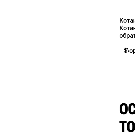
Кота
Котан
обра
$\o
О
Т