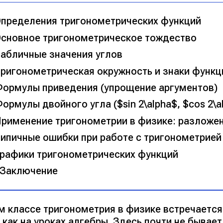
пределения тригонометрических функций
сновное тригонометрическое тождество
абличные значения углов
ригонометрическая окружность и знаки функц
ормулы приведения (упрощение аргументов)
ормулы двойного угла ($sin 2\alpha$, $cos 2\a
рименение тригонометрии в физике: разложен
ипичные ошибки при работе с тригонометрией
рафики тригонометрических функций
Заключение
-м классе тригонометрия в физике встречается
 как на уроках алгебры. Здесь почти не бывае