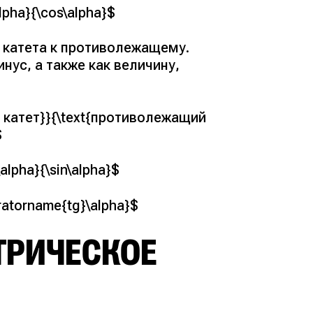
alpha}{\cos\alpha}$
 катета к противолежащему.
нус, а также как величину,
й катет}}{\text{противолежащий
$
alpha}{\sin\alpha}$
ratorname{tg}\alpha}$
ТРИЧЕСКОЕ