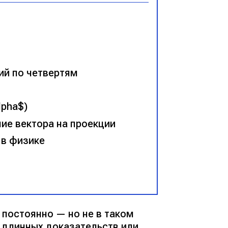
ий по четвертям
lpha$)
ие вектора на проекции
 в физике
 постоянно — но не в таком
т длинных доказательств или