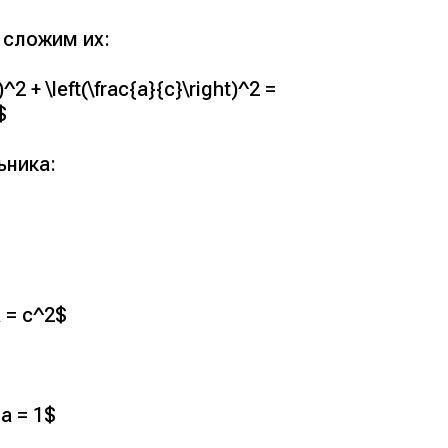
и сложим их:
^2 + \left(\frac{a}{c}\right)^2 =
$
ьника:
a = c^2$
ha = 1$