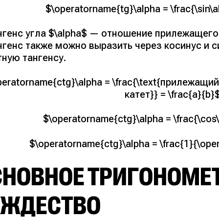
$\operatorname{tg}\alpha = \frac{\sin\
нгенс угла $\alpha$ — отношение прилежащего
генс также можно выразить через косинус и си
тную тангенсу.
peratorname{ctg}\alpha = \frac{\text{прилежащи
катет}} = \frac{a}{b}
$\operatorname{ctg}\alpha = \frac{\cos\
$\operatorname{ctg}\alpha = \frac{1}{\ope
СНОВНОЕ ТРИГОНОМЕ
ОЖДЕСТВО