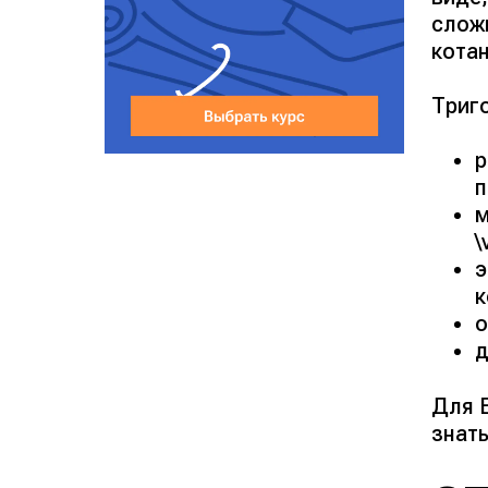
сложн
котан
Триго
р
п
м
\
э
к
о
д
Для 
знать