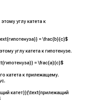
этому углу катета к
ext{гипотенуза}} = \frac{b}{c}$
тому углу катета к гипотенузе.
t{гипотенуза}} = \frac{a}{c}$
го катета к прилежащему.
ус.
жащий катет}}{\text{прилежащий
$