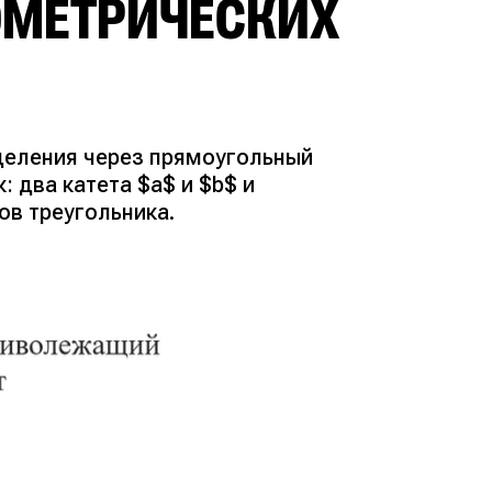
ОМЕТРИЧЕСКИХ
деления через прямоугольный
 два катета $a$ и $b$ и
ов треугольника.