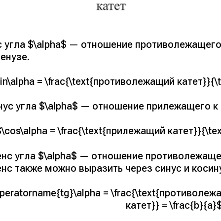
с угла $\alpha$ — отношение противолежащего 
енузе.
in\alpha = \frac{\text{противолежащий катет}}{\t
ус угла $\alpha$ — отношение прилежащего к э
$\cos\alpha = \frac{\text{прилежащий катет}}{\tex
енс угла $\alpha$ — отношение противолежаще
нс также можно выразить через синус и косин
peratorname{tg}\alpha = \frac{\text{противоле
катет}} = \frac{b}{a}