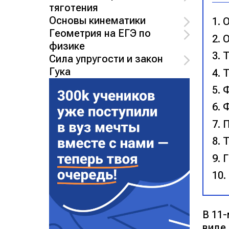
тяготения
Основы кинематики
О
Геометрия на ЕГЭ по
О
физике
Т
Сила упругости и закон
Гука
Т
Ф
Ф
П
Т
Г
В 11
виде,