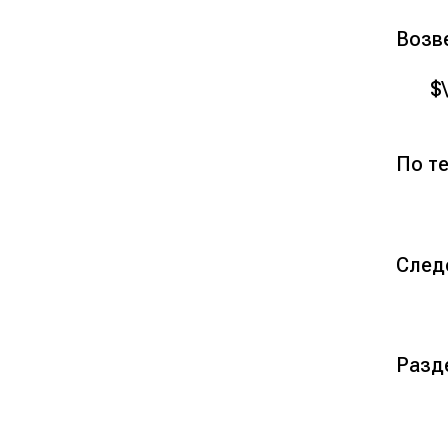
Возве
$\
По т
След
Разде