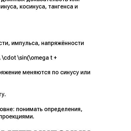
инуса, косинуса, тангенса и
сти, импульса, напряжённости
cdot \sin(\omega t +
ряжение меняются по синусу или
ту.
овне: понимать определения,
 проекциями.