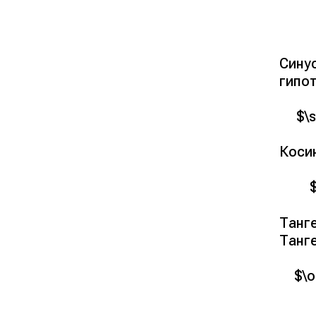
Сину
гипот
$\s
Косин
Танг
Танге
$\o