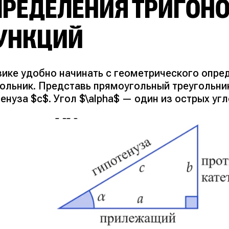
ПРЕДЕЛЕНИЯ ТРИГОН
УНКЦИЙ
зике удобно начинать с геометрического опре
ольник. Представь прямоугольный треугольник:
енуза $c$. Угол $\alpha$ — один из острых угл