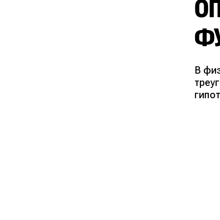
О
Ф
В фи
треуг
гипот