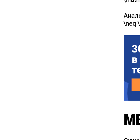
Анало
\neq \
М