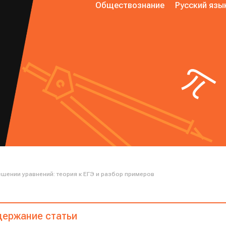
Обществознание
Русский язы
шении уравнений: теория к ЕГЭ и разбор примеров
ержание статьи