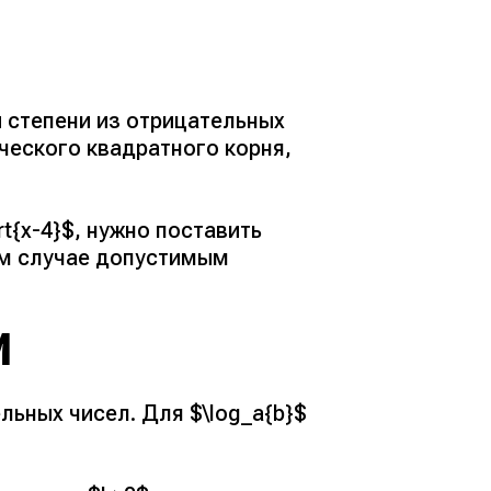
 степени из отрицательных
ического квадратного корня,
t{x-4}$, нужно поставить
ком случае допустимым
И
ьных чисел. Для $\log_a{b}$