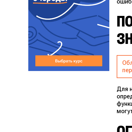
ошиб
П
З
Обл
пер
Для 
опре
функ
могу
ОГ