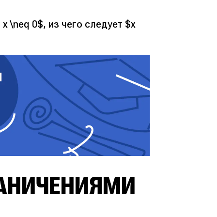
x \neq 0$, из чего следует $x
РАНИЧЕНИЯМИ