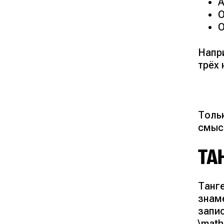
А
О
О
Напри
трёх 
Толь
смыс
ТА
Танге
знаме
запис
\math