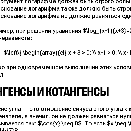
ргумент логарифма должен быть строго больш
снование логарифма также должно быть строг
снование логарифма не должно равняться един
мер, при решении уравнения $\log_{x-1}{x+3}
неравенств:
$\left\{ \begin{array}{cl} x + 3 > 0; \\ x-1 > 0; \\ x
ко при одновременном выполнении этих услови
л.
НГЕНСЫ И КОТАНГЕНСЫ
нс угла — это отношение синуса этого угла к 
нателе, а значит, он не должен равняться ну
ывается так: $\cos{x} \neq 0$. То есть $x \neq \frac
bb{Z}$.