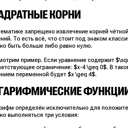
АДРАТНЫЕ КОРНИ
тематике запрещено извлечение корней чётной
ний. То есть всё, что стоит под знаком класс
но быть больше либо равно нулю.
отрим пример. Если уравнение содержит $\sqr
ветствующее ограничение: $x-4 \geq 0$. В та
нием переменной будет $x \geq 4$.
ГАРИФМИЧЕСКИЕ ФУНКЦИ
рифм определён исключительно для положител
но выполняться три условия: