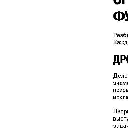
Ф
Разб
Кажд
ДР
Деле
знам
прир
искл
Напри
высту
задан