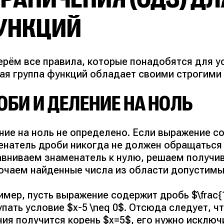
УНКЦИЙ
ерём все правила, которые понадобятся для у
ая группа функций обладает своими строгими
ОБИ И ДЕЛЕНИЕ НА НОЛЬ
ние на ноль не определено. Если выражение с
енатель дроби никогда не должен обращаться 
авниваем знаменатель к нулю, решаем получив
ючаем найденные числа из области допустимы
мер, пусть выражение содержит дробь $\frac{
пать условие $x-5 \neq 0$. Отсюда следует, чт
ия получится корень $x=5$, его нужно исключи