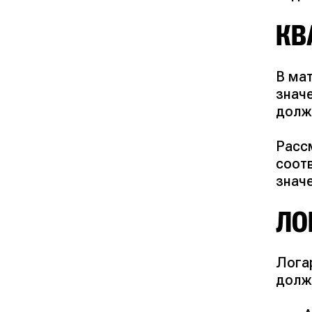
КВ
В ма
значе
долж
Рассм
соот
значе
ЛО
Лога
долж