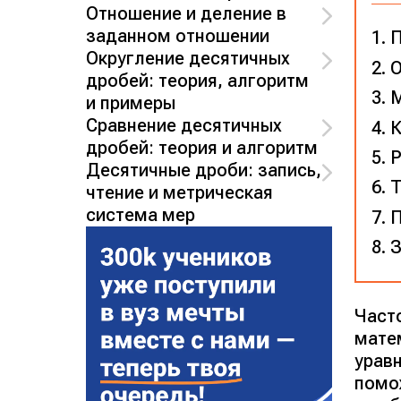
Отношение и деление в
заданном отношении
П
Округление десятичных
О
дробей: теория, алгоритм
М
и примеры
Сравнение десятичных
К
дробей: теория и алгоритм
Р
Десятичные дроби: запись,
Т
чтение и метрическая
система мер
П
З
Част
мате
уравн
помо