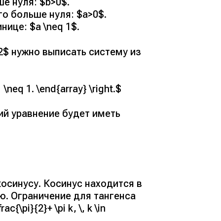
е нуля: $b>0$.
о больше нуля: $a>0$.
ице: $a \neq 1$.
=2$ нужно выписать систему из
-1 \neq 1. \end{array} \right.$
й уравнение будет иметь
косинусу. Косинус находится в
лю. Ограничение для тангенса
{\pi}{2}+ \pi k, \, k \in