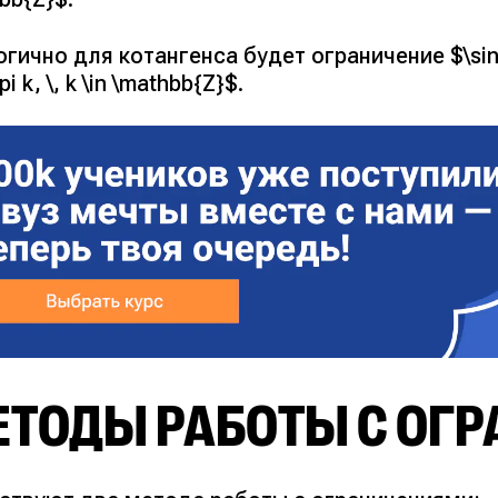
гично для котангенса будет ограничение $\sin 
pi k, \, k \in \mathbb{Z}$.
ЕТОДЫ РАБОТЫ С ОГ