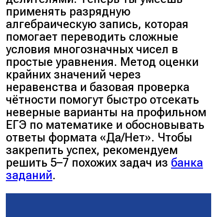
имеет множитель 37.
применять разрядную
алгебраическую запись, которая
помогает переводить сложные
Ответ
: да.
условия многозначных чисел в
простые уравнения. Метод оценки
крайних значений через
неравенства и базовая проверка
чётности помогут быстро отсекать
неверные варианты на профильном
ЕГЭ по математике и обосновывать
ответы формата «Да/Нет». Чтобы
закрепить успех, рекомендуем
решить 5–7 похожих задач из
банка
заданий
.