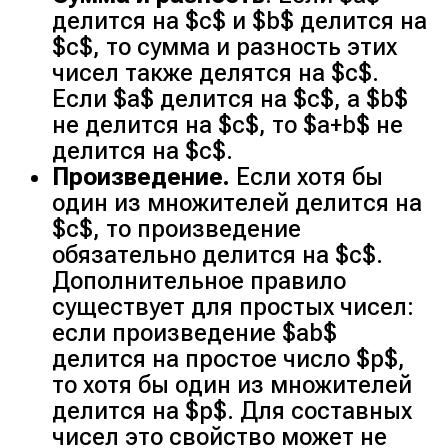
делится на $c$ и $b$ делится на
$c$, то сумма и разность этих
чисел также делятся на $c$.
Если $a$ делится на $c$, а $b$
не делится на $c$, то $a+b$ не
делится на $c$.
Произведение.
Если хотя бы
один из множителей делится на
$c$, то произведение
обязательно делится на $c$.
Дополнительное правило
существует для простых чисел:
если произведение $ab$
делится на простое число $p$,
то хотя бы один из множителей
делится на $p$. Для составных
чисел это свойство может не