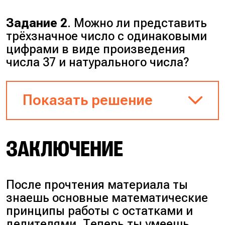
При сложении чисел можно
складывать только их остатки.
Задание 2
. Можно ли представить
Сумма остатков 3 и 4 равна 7. 7
трёхзначное число с одинаковыми
при делении на 5 даёт остаток
цифрами в виде произведения
2.
числа 37 и натурального числа?
Ответ
: 2.
Показать решение
Любое число формата «три
ЗАКЛЮЧЕНИЕ
одинаковые цифры» имеет вид
$111 \cdot a$, где переменная
$a$ — цифра. 111
раскладывается на множители
После прочтения материала ты
3 и 37, поэтому запись
знаешь основные математические
принимает вид $37 \cdot 3 \cdot
принципы работы с остатками и
a$. Полученное выражение
делителями. Теперь ты умеешь