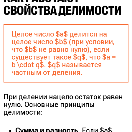
СВОЙСТВА ДЕЛИМОСТИ
Целое число $a$ делится на
целое число $b$ (при условии,
что $b$ не равно нулю), если
существует такое $q$, что $a =
b \cdot q$. $q$ называется
частным от деления.
При делении нацело остаток равен
нулю. Основные принципы
делимости:
Сумма и разность
. Если $a$