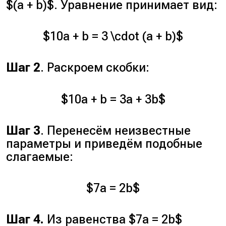
$(a + b)$. Уравнение принимает вид:
$10a + b = 3 \cdot (a + b)$
Шаг 2
. Раскроем скобки:
$10a + b = 3a + 3b$
Шаг 3
. Перенесём неизвестные
параметры и приведём подобные
слагаемые:
$7a = 2b$
Шаг 4.
Из равенства $7a = 2b$