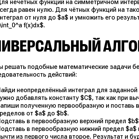
ля нечётных функций на симметричном интерва
сегда равен нулю. Для чётных функций на так
нтеграл от нуля до $a$ и умножить его результат
\int_0^a f(x)dx$.
НИВЕРСАЛЬНЫЙ АЛГ
ы решать подобные математические задачи бе
едовательность действий:
айди неопределённый интеграл для заданной 
ужно добавлять константу $C$, так как при вы
апиши полученную первообразную и поставь в
ределов от $a$ до $b$.
одставь в первообразную верхний предел $b$ 
одставь в первообразную нижний предел $a$ 
ычти из первого числа второе. Результат и б