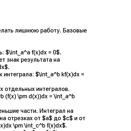
делать лишнюю работу. Базовые
\int_a^a f(x)dx = 0$.
т знак результата на
dx$.
нтеграла: $\int_a^b kf(x)dx =
х отдельных интегралов.
(f(x) \pm d(x))dx = \int_a^b
еньшие части. Интеграл на
на отрезках от $a$ до $c$ и от
(x)dx \pm \int_c^b f(x)dx$.