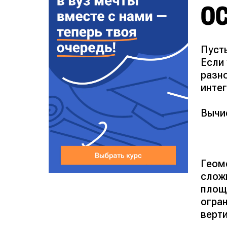
О
Пусть
Если
разн
инте
Вычи
Геом
сложн
площа
огра
верт