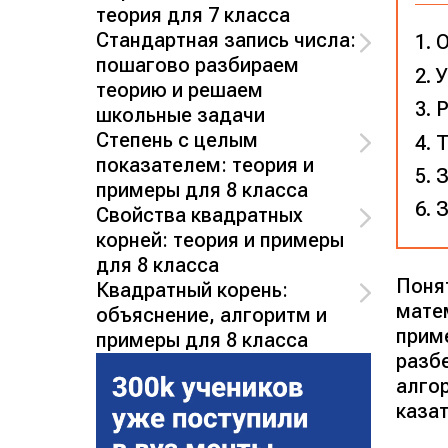
теория для 7 класса
Стандартная запись числа:
О
пошагово разбираем
У
теорию и решаем
Р
школьные задачи
Степень с целым
Т
показателем: теория и
З
примеры для 8 класса
З
Свойства квадратных
корней: теория и примеры
для 8 класса
Поня
Квадратный корень:
мате
объяснение, алгоритм и
прим
примеры для 8 класса
разб
алго
каза