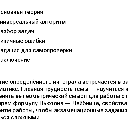
сновная теория
ниверсальный алгоритм
азбор задач
ипичные ошибки
адания для самопроверки
аключение
тие определённого интеграла встречается в з
матике. Главная трудность темы — научиться 
енять её геометрический смысл для работы с г
ерём формулу Ньютона — Лейбница, свойства 
ритм работы, чтобы экзаменационные задания 
ться сложными.