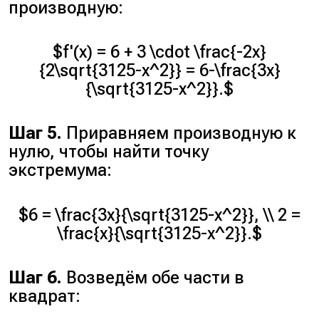
производную:
$f'(x) = 6 + 3 \cdot \frac{-2x}
{2\sqrt{3125-x^2}} = 6-\frac{3x}
{\sqrt{3125-x^2}}.$
Шаг 5.
Приравняем производную к
нулю, чтобы найти точку
экстремума:
$6 = \frac{3x}{\sqrt{3125-x^2}}, \\ 2 =
\frac{x}{\sqrt{3125-x^2}}.$
Шаг 6.
Возведём обе части в
квадрат: