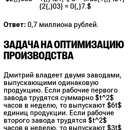
{2{,}03} = 0{,}7.$
Ответ:
0,7 миллиона рублей.
ЗАДАЧА НА ОПТИМИЗАЦИЮ
ПРОИЗВОДСТВА
Дмитрий владеет двумя заводами,
выпускающими одинаковую
продукцию. Если рабочие первого
завода трудятся суммарно $t^2$
часов в неделю, то выпускают $6t$
единиц продукции. Если рабочие
второго завода трудятся $t^2$
часов в неделю, то выпускают $3t$