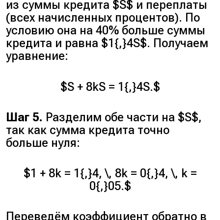
из суммы кредита $S$ и переплаты
(всех начисленных процентов). По
условию она на 40% больше суммы
кредита и равна $1{,}4S$. Получаем
уравнение:
$S + 8kS = 1{,}4S.$
Шаг 5.
Разделим обе части на $S$,
так как сумма кредита точно
больше нуля:
$1 + 8k = 1{,}4, \, 8k = 0{,}4, \, k =
0{,}05.$
Переведём коэффициент обратно в