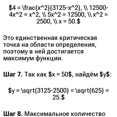
$4 = \frac{x^2}{3125-x^2}, \\ 12500-
4x^2 = x^2, \\ 5x^2 = 12500, \\ x^2 =
2500, \\ x = 50.$
Это единственная критическая
точка на области определения,
поэтому в ней достигается
максимум функции.
Шаг 7.
Так как $x = 50$, найдём $y$:
$y = \sqrt{3125-2500} = \sqrt{625} =
25.$
Шаг 8.
Максимальное количество