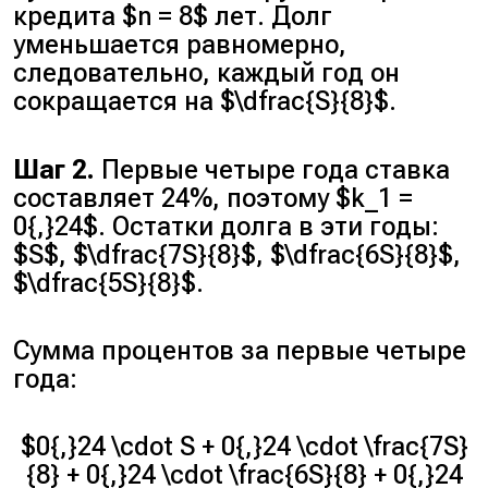
кредита $n = 8$ лет. Долг
уменьшается равномерно,
следовательно, каждый год он
сокращается на $\dfrac{S}{8}$.
Шаг 2.
Первые четыре года ставка
составляет 24%, поэтому $k_1 =
0{,}24$. Остатки долга в эти годы:
$S$, $\dfrac{7S}{8}$, $\dfrac{6S}{8}$,
$\dfrac{5S}{8}$.
Сумма процентов за первые четыре
года:
$0{,}24 \cdot S + 0{,}24 \cdot \frac{7S}
{8} + 0{,}24 \cdot \frac{6S}{8} + 0{,}24