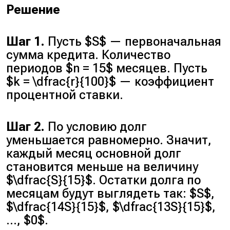
Решение
Шаг 1.
Пусть $S$ — первоначальная
сумма кредита. Количество
периодов $n = 15$ месяцев. Пусть
$k = \dfrac{r}{100}$ — коэффициент
процентной ставки.
Шаг 2.
По условию долг
уменьшается равномерно. Значит,
каждый месяц основной долг
становится меньше на величину
$\dfrac{S}{15}$. Остатки долга по
месяцам будут выглядеть так: $S$,
$\dfrac{14S}{15}$, $\dfrac{13S}{15}$,
…, $0$.