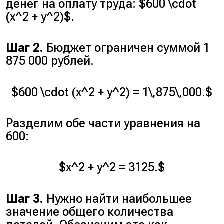
денег на оплату труда: $600 \cdot
(x^2 + y^2)$.
Шаг 2.
Бюджет ограничен суммой 1
875 000 рублей.
$600 \cdot (x^2 + y^2) = 1\,875\,000.$
Разделим обе части уравнения на
600:
$x^2 + y^2 = 3125.$
Шаг 3.
Нужно найти наибольшее
значение общего количества