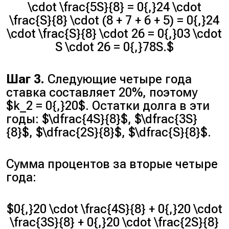
\cdot \frac{5S}{8} = 0{,}24 \cdot
\frac{S}{8} \cdot (8 + 7 + 6 + 5) = 0{,}24
\cdot \frac{S}{8} \cdot 26 = 0{,}03 \cdot
S \cdot 26 = 0{,}78S.$
Шаг 3.
Следующие четыре года
ставка составляет 20%, поэтому
$k_2 = 0{,}20$. Остатки долга в эти
годы: $\dfrac{4S}{8}$, $\dfrac{3S}
{8}$, $\dfrac{2S}{8}$, $\dfrac{S}{8}$.
Сумма процентов за вторые четыре
года:
$0{,}20 \cdot \frac{4S}{8} + 0{,}20 \cdot
\frac{3S}{8} + 0{,}20 \cdot \frac{2S}{8}