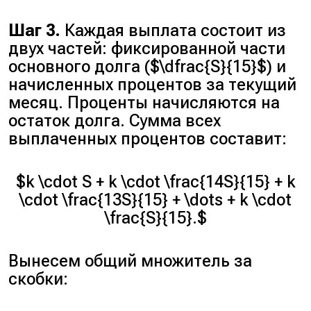
Шаг 3.
Каждая выплата состоит из
двух частей: фиксированной части
основного долга ($\dfrac{S}{15}$) и
начисленных процентов за текущий
месяц. Проценты начисляются на
остаток долга. Сумма всех
выплаченных процентов составит:
$k \cdot S + k \cdot \frac{14S}{15} + k
\cdot \frac{13S}{15} + \dots + k \cdot
\frac{S}{15}.$
Вынесем общий множитель за
скобки: