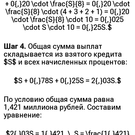
+ 0{,}20 \cdot \frac{S}{8} = 0{,}20 \cdot
\frac{S}{8} \cdot (4 + 3 + 2 + 1) = 0{,}20
\cdot \frac{S}{8} \cdot 10 = 0{,}025
\cdot S \cdot 10 = 0{,}25S.$
Шаг 4.
Общая сумма выплат
складывается из взятого кредита
$S$ и всех начисленных процентов:
$S + 0{,}78S + 0{,}25S = 2{,}03S.$
По условию общая сумма равна
1,421 миллиона рублей. Составим
уравнение:
$2{,}03S = 1{,}421, \, S = \frac{1{,}421}