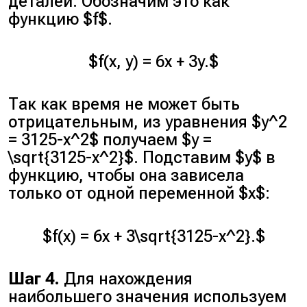
деталей. Обозначим это как
функцию $f$.
$f(x, y) = 6x + 3y.$
Так как время не может быть
отрицательным, из уравнения $y^2
= 3125-x^2$ получаем $y =
\sqrt{3125-x^2}$. Подставим $y$ в
функцию, чтобы она зависела
только от одной переменной $x$:
$f(x) = 6x + 3\sqrt{3125-x^2}.$
Шаг 4.
Для нахождения
наибольшего значения используем