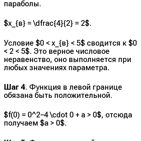
параболы.
$x_{в} = \dfrac{4}{2} = 2$.
Условие $0 < x_{в} < 5$ сводится к $0
< 2 < 5$. Это верное числовое
неравенство, оно выполняется при
любых значениях параметра.
Шаг 4
. Функция в левой границе
обязана быть положительной.
$f(0) = 0^2−4 \cdot 0 + a > 0$, отсюда
получаем $a > 0$.