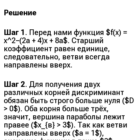
Решение
Шаг 1
. Перед нами функция $f(x) =
x^2−(2a + 4)x + 8a$. Старший
коэффициент равен единице,
следовательно, ветви всегда
направлены вверх.
Шаг 2
. Для получения двух
различных корней дискриминант
обязан быть строго больше нуля ($D
> 0$). Оба корня больше трёх,
значит, вершина параболы лежит
правее ($x_{в} > 3$). Так как ветви
направлены вверх ($a = 1$),