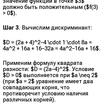
значение функции в точке $3$
должно быть положительным ($f(3)
> 0$).
Шаг 3
. Вычислим дискриминант:
$D = (2a + 4)^2−4 \cdot 1 \cdot 8a =
4a^2 + 16a + 16−32a = 4a^2−16a + 16$.
Применим формулу квадрата
разности: $D = (2a−4)^2$. Условие
$D > 0$ выполняется при $a \neq 2$
(при $a = 2$ уравнение имеет два
совпадающих корня, что
противоречит условию наличия
различных корней).