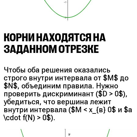
КОРНИ НАХОДЯТСЯ НА
ЗАДАННОМ ОТРЕЗКЕ
Чтобы оба решения оказались
строго внутри интервала от $M$ до
$N$, объединим правила. Нужно
проверить дискриминант ($D > 0$),
убедиться, что вершина лежит
внутри интервала ($M < x_{в} 0$ и $a
\cdot f(N) > 0$).