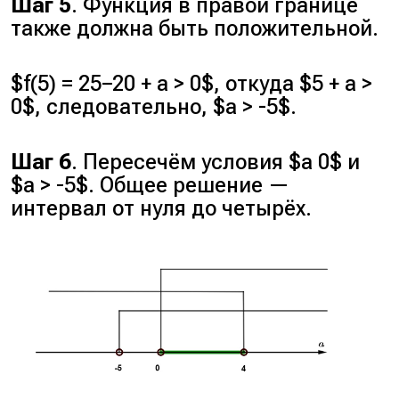
Шаг 5
. Функция в правой границе
также должна быть положительной.
$f(5) = 25−20 + a > 0$, откуда $5 + a >
0$, следовательно, $a > -5$.
Шаг 6
. Пересечём условия $a 0$ и
$a > -5$. Общее решение —
интервал от нуля до четырёх.