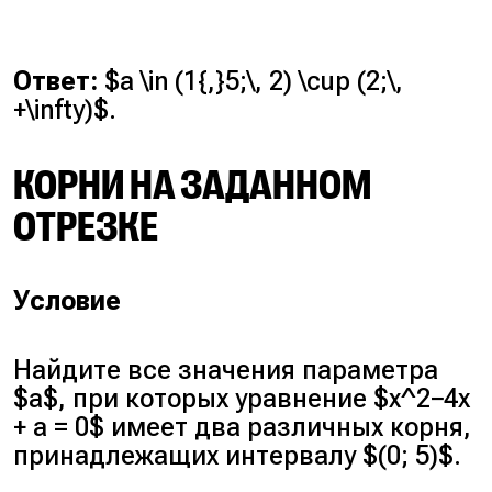
Ответ:
$a \in (1{,}5;\, 2) \cup (2;\,
+\infty)$.
КОРНИ НА ЗАДАННОМ
ОТРЕЗКЕ
Условие
Найдите все значения параметра
$a$, при которых уравнение $x^2−4x
+ a = 0$ имеет два различных корня,
принадлежащих интервалу $(0; 5)$.