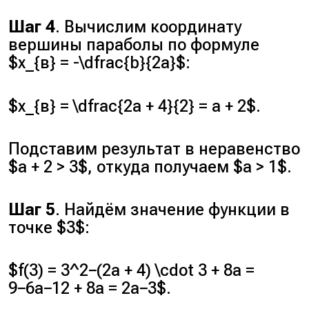
Шаг 4
. Вычислим координату
вершины параболы по формуле
$x_{в} = -\dfrac{b}{2a}$:
$x_{в} = \dfrac{2a + 4}{2} = a + 2$.
Подставим результат в неравенство
$a + 2 > 3$, откуда получаем $a > 1$.
Шаг 5
. Найдём значение функции в
точке $3$:
$f(3) = 3^2−(2a + 4) \cdot 3 + 8a =
9−6a−12 + 8a = 2a−3$.