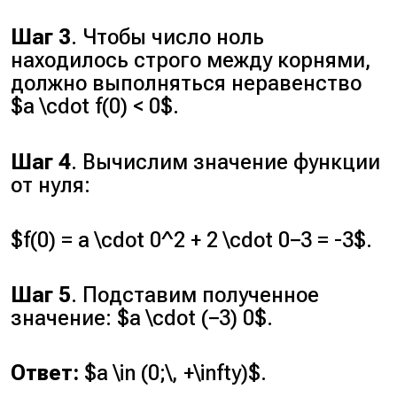
Шаг 3
. Чтобы число ноль
находилось строго между корнями,
должно выполняться неравенство
$a \cdot f(0) < 0$.
Шаг 4
. Вычислим значение функции
от нуля:
$f(0) = a \cdot 0^2 + 2 \cdot 0−3 = -3$.
Шаг 5
. Подставим полученное
значение: $a \cdot (−3) 0$.
Ответ:
$a \in (0;\, +\infty)$.