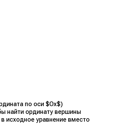
рдината по оси $Ox$)
обы найти ординату вершины
 в исходное уравнение вместо