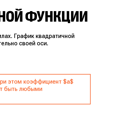
НОЙ ФУНКЦИИ
илах. График квадратичной
ельно своей оси.
 При этом коэффициент $a$
гут быть любыми