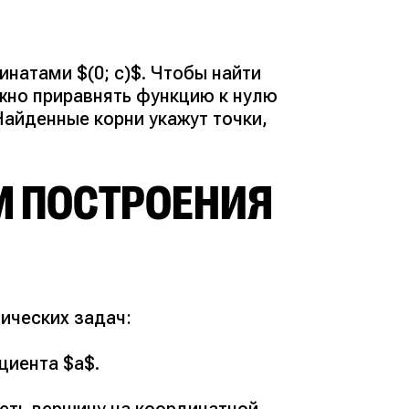
инатами $(0; c)$. Чтобы найти
ужно приравнять функцию к нулю
 Найденные корни укажут точки,
 ПОСТРОЕНИЯ
ических задач:
циента $a$.