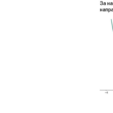
За на
напр