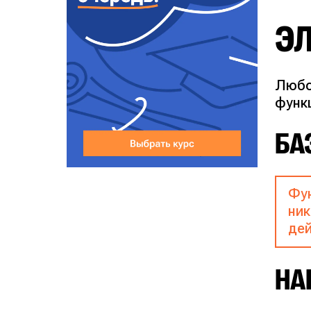
Э
Любо
функ
БА
Фун
ник
дей
НА