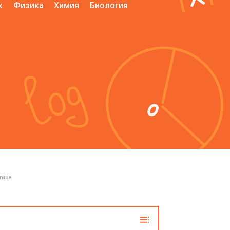
к
Физика
Химия
Биология
тике