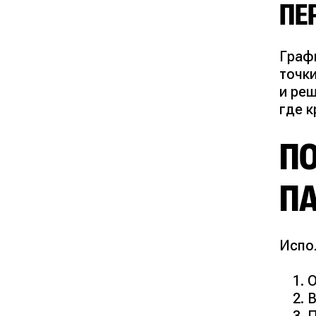
ПЕ
Графи
точк
и реш
где к
П
П
Испо
О
В