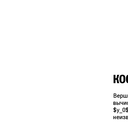
КО
Верш
вычис
$y_0
неиз