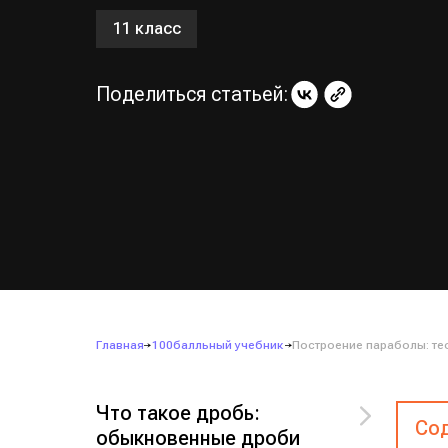
11 класс
Поделиться статьей:
Главная
100балльный учебник
Построение параболы: те
Что такое дробь:
Сод
обыкновенные дроби