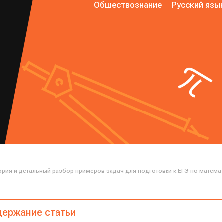
Обществознание
Русский язы
ория и детальный разбор примеров задач для подготовки к ЕГЭ по матема
ержание статьи