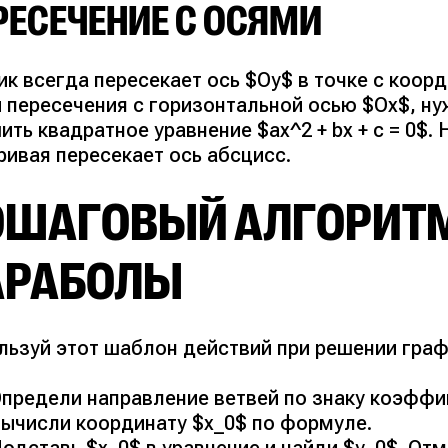
РЕСЕЧЕНИЕ С ОСЯМИ
к всегда пересекает ось $Oy$ в точке с коорд
и пересечения с горизонтальной осью $Ox$, н
ить квадратное уравнение $ax^2 + bx + c = 0$.
ривая пересекает ось абсцисс.
ОШАГОВЫЙ АЛГОРИТМ
АРАБОЛЫ
льзуй этот шаблон действий при решении граф
предели направление ветвей по знаку коэффи
ычисли координату $x_0$ по формуле.