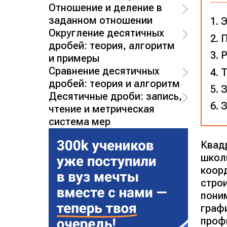
Отношение и деление в
заданном отношении
Э
Округление десятичных
П
дробей: теория, алгоритм
Р
и примеры
Сравнение десятичных
Т
дробей: теория и алгоритм
З
Десятичные дроби: запись,
З
чтение и метрическая
система мер
Квад
школ
коор
стро
пони
граф
проф