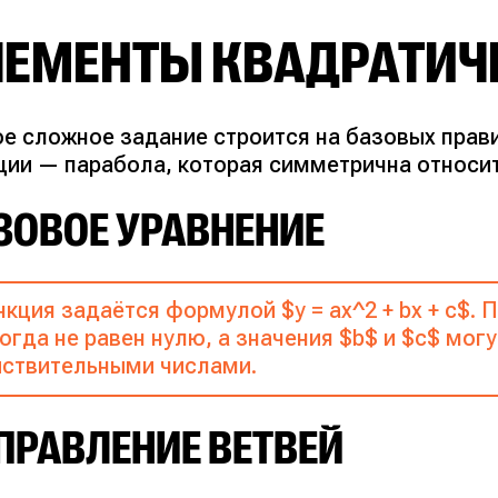
ЛЕМЕНТЫ КВАДРАТИЧ
е сложное задание строится на базовых прав
ции — парабола, которая симметрична относит
ЗОВОЕ УРАВНЕНИЕ
кция задаётся формулой $y = ax^2 + bx + c$.
огда не равен нулю, а значения $b$ и $c$ мо
ствительными числами.
ПРАВЛЕНИЕ ВЕТВЕЙ