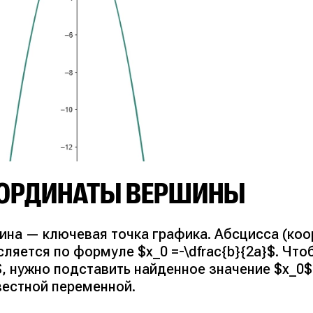
ОРДИНАТЫ ВЕРШИНЫ
ина — ключевая точка графика. Абсцисса (коо
ляется по формуле $x_0 =-\dfrac{b}{2a}$. Чт
$, нужно подставить найденное значение $x_0$
вестной переменной.