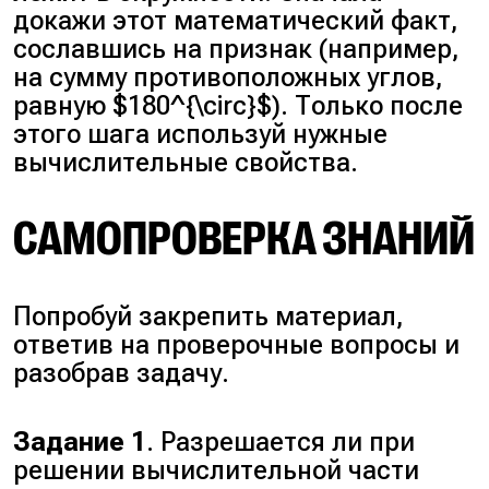
$x$. Квадрат гипотенузы равен
Следовательно, $\dfrac{CE}{DE}
докажи этот математический факт,
сумме квадратов катетов:
= \dfrac{6}{1}$. Доказано.
сославшись на признак (например,
$(x + 10)^2 = 12^2 + (x + 2)^2$,
на сумму противоположных углов,
$x^2 + 20x + 100 = 144 + x^2 + 4x +
равную $180^{\circ}$). Только после
4$,
этого шага используй нужные
$20x-4x = 148-100$,
вычислительные свойства.
$16x = 48$,
$x = 3$.
САМОПРОВЕРКА ЗНАНИЙ
Шаг 5
. Стороны $BE$ и $BF$
равны 3. Треугольник $BEF$
Попробуй закрепить материал,
является равнобедренным. Для
ответив на проверочные вопросы и
нахождения его площади
разобрав задачу.
применим формулу через синус
угла. Найдём $\sin B$ из
Задание 1
. Разрешается ли при
большого треугольника $ABC$.
решении вычислительной части
$\sin B = \dfrac{AC}{BC}$.