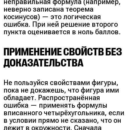
неправильная формула (например,
$CD$, значит $CF = 10$.
разности $AF$ и $AD$.
неверно записана теорема
Отрезки $BE$ и $BF$ равны
Получаем: $DF = 9-8 = 1$.
косинусов) — это логическая
друг другу, обозначим их длину
ошибка. При ней решение второго
за $x$.
пункта оценивается в ноль баллов.
Шаг 5
. Рассмотрим вторую пару
подобных фигур. Треугольники
Шаг 3
. Выразим стороны
$BCE$ и $FDE$ подобны по
ПРИМЕНЕНИЕ СВОЙСТВ БЕЗ
прямоугольного треугольника
двум углам (как вертикальные
ДОКАЗАТЕЛЬСТВА
$ABC$. Катет $AC$ равен сумме
при вершине $E$ и накрест
$AD$ и $DC$: $2 + 10 = 12$.
лежащие).
Катет $AB$ равен сумме $AE$ и
Не пользуйся свойствами фигуры,
$EB$: $x + 2$. Гипотенуза $BC$
Шаг 6
. Запишем отношение
пока не докажешь, что фигура ими
равна сумме $BF$ и $FC$: $x +
соответствующих сторон.
обладает. Распространённая
10$.
Стороны соотносятся как
ошибка — применять формулы
$\dfrac{CE}{DE} = \dfrac{BC}
вписанного четырёхугольника, если
Шаг 4
. Применим теорему
{FD}$. Подставим найденные
в условии прямо не сказано, что он
Пифагора, чтобы найти сторону
значения: $BC = 6, \, FD = 1$.
лежит в окружности. Сначала