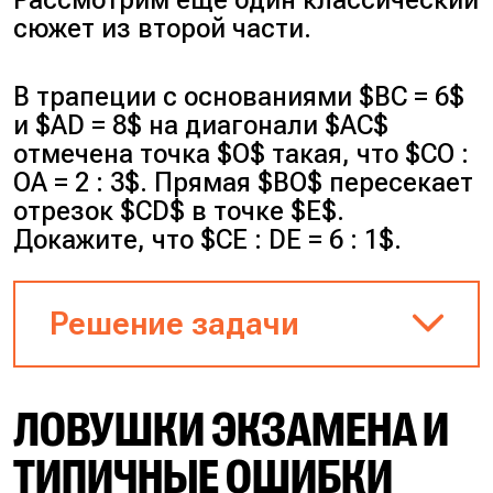
сюжет из второй части.
Шаг 1
. Сделаем чертёж.
Отметим центр окружности
В трапеции с основаниями $BC = 6$
буквой $I$. Точки касания
и $AD = 8$ на диагонали $AC$
окружности назовём $D$, $E$ и
отмечена точка $O$ такая, что $CO :
$F$.
OA = 2 : 3$. Прямая $BO$ пересекает
отрезок $CD$ в точке $E$.
Шаг 2
. Запишем свойства
Докажите, что $CE : DE = 6 : 1$.
касательных. Радиусы,
проведённые в точки касания,
Решение задачи
перпендикулярны сторонам.
Следовательно, угол $IDA$ и
угол $IEA$ равны $90^{\circ}$.
ЛОВУШКИ ЭКЗАМЕНА И
Рисунок к задаче
Шаг 3
. Рассмотрим
ТИПИЧНЫЕ ОШИБКИ
четырёхугольник $ADIE$.
Пункт а