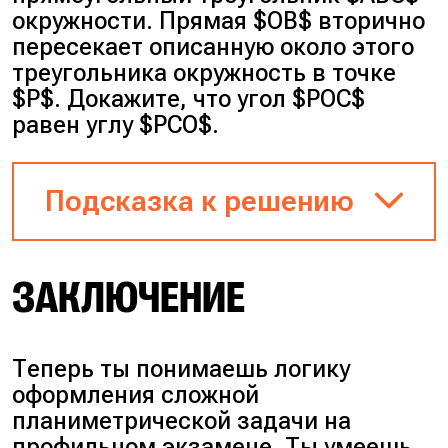
как известный факт и
окружности. Прямая $OB$ вторично
использовать его для
пересекает описанную около этого
вычислений во втором пункте.
треугольника окружность в точке
При правильном решении ты
$P$. Докажите, что угол $POC$
сможешь заработать один
равен углу $PCO$.
балл.
Подсказка к решению
ЗАКЛЮЧЕНИЕ
Рисунок к задаче
Шаг 1
. Сделай чертёж двух
Теперь ты понимаешь логику
окружностей. Центр вписанной
оформления сложной
окружности всегда лежит на
планиметрической задачи на
биссектрисах углов. Значит,
профильном экзамене. Ты умеешь