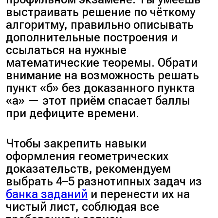
прямая $BO$ делит угол $B$
выстраивать решение по чёткому
пополам, а прямая $CO$ делит
алгоритму, правильно описывать
угол $C$ пополам.
дополнительные построения и
ссылаться на нужные
Шаг 2
. Рассмотри дуги
математические теоремы. Обрати
описанной окружности и
внимание на возможность решать
вписанные углы, которые на
пункт «б» без доказанного пункта
них опираются. Вырази угол
«а» — этот приём спасает баллы
$POC$ через внешний угол
при дефиците времени.
треугольника $BOC$. Равенство
этих выражений поможет
Чтобы закрепить навыки
доказать утверждение.
оформления геометрических
доказательств, рекомендуем
выбрать 4–5 разнотипных задач из
банка заданий
и перенести их на
чистый лист, соблюдая все