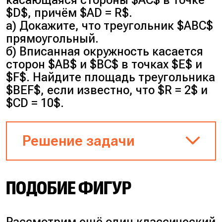
касающаяся стороны $AC$ в точке
$D$, причём $AD = R$.
а) Докажите, что треугольник $ABC$
прямоугольный.
б) Вписанная окружность касается
сторон $AB$ и $BC$ в точках $E$ и
$F$. Найдите площадь треугольника
$BEF$, если известно, что $R = 2$ и
$CD = 10$.
Решение задачи
ПОДОБИЕ ФИГУР
Рисунок к задаче
Пункт а
Рассмотрим ещё один классический